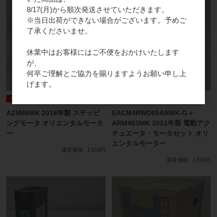
8/17(月)から順次発送させていただきます。
※当日出荷ができない場合がございます。予めご
了承くださいませ。
休業中はお客様にはご不便をおかけいたします
が、
何卒ご理解とご協力を賜りますようお願い申し上
げます。
ランクA
ランクA
AZM66MK 2018年製 ステッピ
EACM4RWD05ARMK-G＋
ングモータ オリエンタルモータ
ARM46SMK 2021年製 電動アク
ー
チュエータ・モータセット オリ
エンタルモーター
通常価格
1,818円
通常価格
1,818円