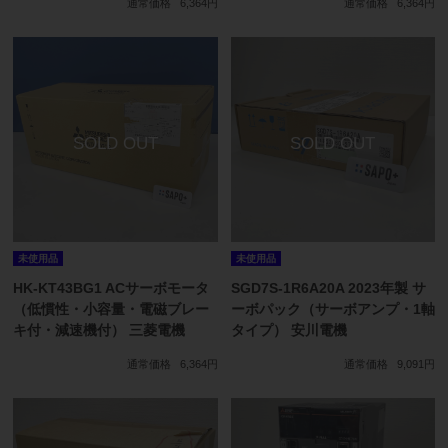
通常価格
6,364円
通常価格
6,364円
未使用品
未使用品
HK-KT43BG1 ACサーボモータ
SGD7S-1R6A20A 2023年製 サ
（低慣性・小容量・電磁ブレー
ーボパック（サーボアンプ・1軸
キ付・減速機付） 三菱電機
タイプ） 安川電機
通常価格
6,364円
通常価格
9,091円