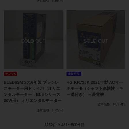
通常価格
6,364円
ランクA
未使用品
BLED6SM 2016年製 ブラシレ
HG-KR73JK 2021年製 ACサー
スモーター用ドライバ（オリエ
ボモータ（シャフト低慣性・キ
ンタルモーター：BLEシリーズ
ー溝付き） 三菱電機
60W用） オリエンタルモーター
通常価格
10,364円
通常価格
1,727円
1132
件中 451〜500件目