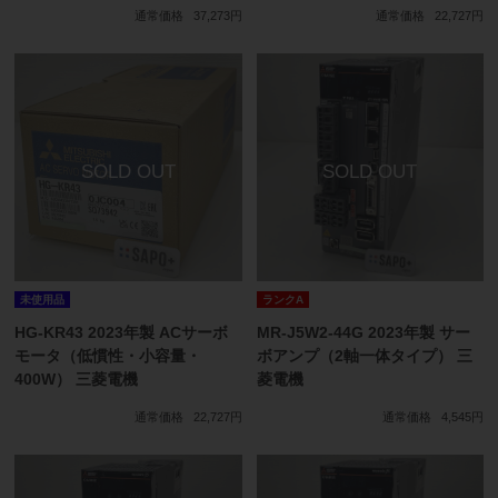
通常価格
37,273円
通常価格
22,727円
未使用品
ランクA
HG-KR43 2023年製 ACサーボ
MR-J5W2-44G 2023年製 サー
モータ（低慣性・小容量・
ボアンプ（2軸一体タイプ） 三
400W） 三菱電機
菱電機
通常価格
22,727円
通常価格
4,545円