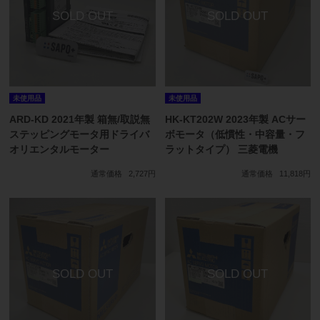
未使用品
未使用品
ARD-KD 2021年製 箱無/取説無
HK-KT202W 2023年製 ACサー
ステッピングモータ用ドライバ
ボモータ（低慣性・中容量・フ
オリエンタルモーター
ラットタイプ） 三菱電機
通常価格
2,727円
通常価格
11,818円