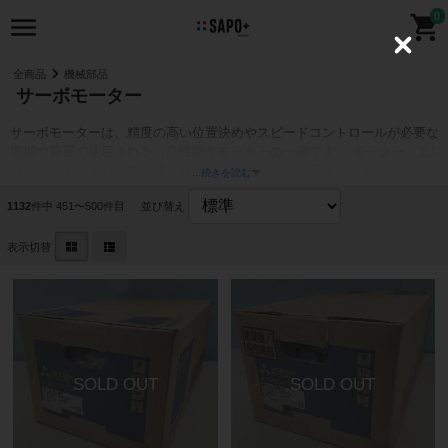
0
C
l
全商品
機械部品
o
サーボモーター
s
e
サーボモーターは、精度の高い位置決めやスピードコントロールが必要な
機械や装置で使用される、高性能なモーターの一種です。 モーター、エン
コーダ、ドライバーで構成され、部品が協調して、正確な位置決めや速度
...続きを読む
制御を実現します。 モーターは回転力を発生させ、エンコーダはモーター
1132
件中 451〜500件目
並び替え
の回転角度を検出し、ドライバーはモーターの回転速度を制御するための
信号を送ります。 ブラシレスDCサーボモーター（低騒音、高効率、高精
度な位置決めが可能）/ブラシDCサーボモーター（低コストで高トルク密
表示切替
度）/ACサーボモーター（高いトルク密度、高い制御性、高い信頼性）
サ
ーボモーターやサーボアンプの買取についてはコチラ