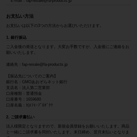
E-mail：fap-resale@fa-products.jp
お支払い方法
お支払いは以下の3つの方法からお選びいただけます。
1. 銀行振込
ご入金後の発送となります。大変お手数ですが、入金後にご連絡をお
願いいたします。
連絡先：
fap-resale@fa-products.jp
【振込先についてのご案内】
銀行名：GMOあおぞらネット銀行
支店名：法人第二営業部
口座種類：普通預金
口座番号：1659680
口座名義：ｶ)ｴﾌｴｰﾌﾟﾛﾀﾞｸﾂ
2. ご請求書払い
法人様限定となりますので、新規会員登録をお願いいたします。商品
と一緒にご請求書を同封いたします。末日締め、翌月末払いとなりま