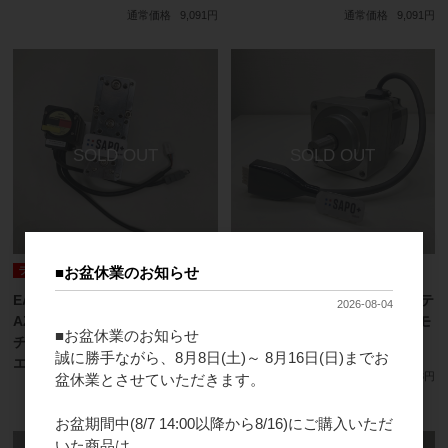
通常価格
9,091円
通常価格
9,091円
■お盆休業のお知らせ
ランクA
ランクB
EACM4RWD05AZMK-G＋
ARM98AC-PS10 2019年製 ステ
2026-08-04
AZM46MK 2021年製 電動アク
ッピングモータ オリエンタルモ
■お盆休業のお知らせ
チュエータ・モータセット オリ
ーター
誠に勝手ながら、8月8日(土)～ 8月16日(日)までお
エンタルモーター
通常価格
1,818円
盆休業とさせていただきます。
通常価格
1,818円
お盆期間中(8/7 14:00以降から8/16)にご購入いただ
いた商品は、