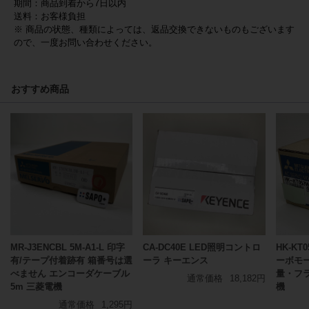
期間：商品到着から7日以内
送料：お客様負担
※ 商品の状態、種類によっては、返品交換できないものもございます
ので、一度お問い合わせください。
おすすめ商品
MR-J3ENCBL 5M-A1-L 印字
CA-DC40E LED照明コントロ
HK-KT
有/テープ付着跡有 箱番号は選
ーラ キーエンス
ーボモ
べません エンコーダケーブル
量・フ
通常価格
18,182円
5m 三菱電機
機
通常価格
1,295円