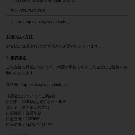
〒300-0847 茨城県土浦市卸町2-13-3
Tel：050-1743-0310
E-mail：fap-resale@fa-products.jp
お支払い方法
お支払いは以下の3つの方法からお選びいただけます。
1. 銀行振込
ご入金後の発送となります。大変お手数ですが、入金後にご連絡をお
願いいたします。
連絡先：
fap-resale@fa-products.jp
【振込先についてのご案内】
銀行名：GMOあおぞらネット銀行
支店名：法人第二営業部
口座種類：普通預金
口座番号：1659680
口座名義：ｶ)ｴﾌｴｰﾌﾟﾛﾀﾞｸﾂ