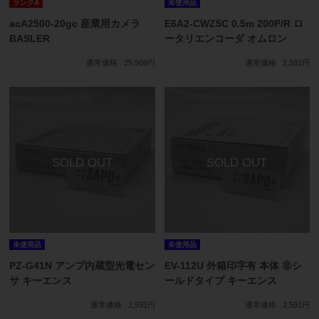
ランクA
未使用品
acA2500-20gc 産業用カメラ
E6A2-CWZ5C 0.5m 200P/R ロ
BASLER
ータリエンコーダ オムロン
通常価格
25,909円
通常価格
2,591円
未使用品
未使用品
PZ-G41N アンプ内蔵型光電セン
EV-112U 外箱印字有 本体 非シ
サ キーエンス
ールドタイプ キーエンス
通常価格
2,591円
通常価格
2,591円