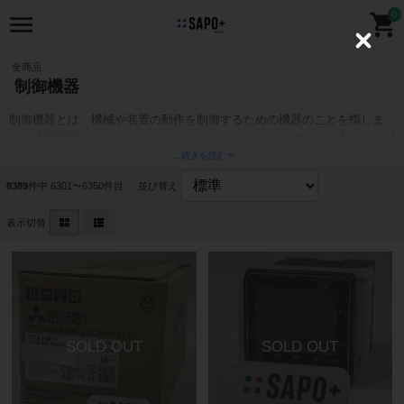
0
C
l
全商品
o
制御機器
s
e
制御機器とは、機械や装置の動作を制御するための機器のことを指しま
す。 制御機器には、プログラマブルロジックコントローラー（PLC）、人
間と機械とのインターフェースとなるHuman Machine Interface（HMI）、
...続きを読む
モーションコントローラー、センサー、アクチュエーターなどがありま
8389
件中 6301〜6350件目
並び替え
す。
PLCや制御機器の買取についてはコチラ
表示切替