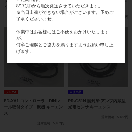
リーズ ブラシレスモーター ドラ
リエンコーダ インクリメンタル
8/17(月)から順次発送させていただきます。
イバ オリエンタルモーター
形 オムロン
※当日出荷ができない場合がございます。予めご
通常価格
4,318円
通常価格
4,318円
了承くださいませ。
休業中はお客様にはご不便をおかけいたします
が、
何卒ご理解とご協力を賜りますようお願い申し上
げます。
ランクA
未使用品
FD-XA1 コントローラ DINレ
PR-G51N 開封済 アンプ内蔵型
ール取付タイプ 親機 キーエン
光電センサ キーエンス
ス
通常価格
5,182円
通常価格
5,182円