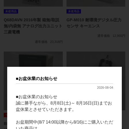
未使用品
未使用品
Q68DAVN 2016年製 箱無/取説
GP-M010 耐環境デジタル圧力
無/内袋無 アナログ出力ユニット
センサ キーエンス
三菱電機
通常価格
12,955円
通常価格
23,318円
■お盆休業のお知らせ
2026-08-04
■お盆休業のお知らせ
誠に勝手ながら、8月8日(土)～ 8月16日(日)までお
盆休業とさせていただきます。
ランクA
ランクA
お盆期間中(8/7 14:00以降から8/16)にご購入いただ
BMUD60-C2 2015年製 BMUシ
E6B2-CWZ1X 1000P/R ロータ
いた商品は、