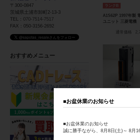
〒300-0847
ランクB
茨城県土浦市卸町2-13-3
A1S62P 1997年製 
TEL：
070-7514-7517
ユニット 三菱電機
FAX：050-3156-2692
通常価格
2,
おすすめメニュー
ランクA
■お盆休業のお知らせ
KV-NC16EXE PLC
Nanoシリーズ） 入
ニット（コネクタタ
■お盆休業のお知らせ
プ） キーエンス
誠に勝手ながら、8月8日(土)～ 8
通常価格
1,