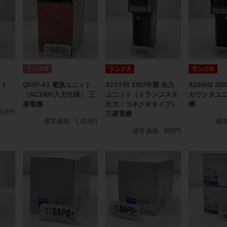
ランクB
ランクA
ランクA
ット
Q61P-A1 電源ユニット
A1SY41 1997年製 出力
A1SH42 2
（AC100V入力仕様） 三
ユニット（トランジスタ
カウンタユニ
菱電機
出力・コネクタタイプ）
機
818円
三菱電機
通常価格
1,818円
通
通常価格
909円