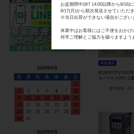
お盆期間中(8/7 14:00以降から8/
8/17(月)から順次発送させていただ
※当日出荷ができない場合がござい
休業中はお客様にはご不便をおかけ
何卒ご理解とご協力を賜りますよう
未使用品
2026年8月
R120SFCPU 2017
日
月
火
水
木
金
土
セーフティCPU 三
1
通常価格
45,
2
3
4
5
6
7
8
9
10
11
12
13
14
15
16
17
18
19
20
21
22
23
24
25
26
27
28
29
30
31
2026年9月