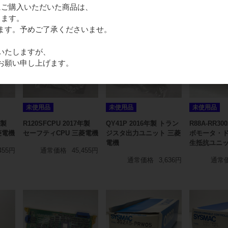
通常価格
1,364円
16)にご購入いただいた商品は、
きます。
ます。予めご了承くださいませ。
いたしますが、
お願い申し上げます。
未使用品
未使用品
未使用品
年製
R120SFCPU 2017年製
QY41P 2016年製 トラン
R88A-RR30
菱電機
セーフティCPU 三菱電機
ジスタ出力ユニット 三菱
ボモータ・ド
電機
生抵抗ユニッ
455円
通常価格
45,455円
通常価格
3,636円
通常