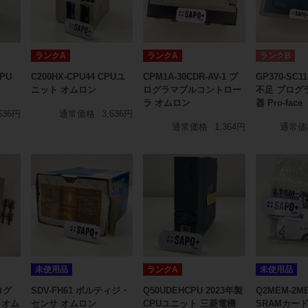
ランクA
ランクA
ランクB
CPU
C200HX-CPU44 CPUユ
CPM1A-30CDR-AV-1 プ
GP370-SC1
ニット オムロン
ログラマブルコントロー
不足 プログ
ラ オムロン
器 Pro-face
636円
通常価格
3,636円
通常価格
1,364円
通常価
未使用品
ランクA
未使用品
プログ
SDV-FH61 ボルティジ・
Q50UDEHCPU 2023年製
Q2MEM-2M
 オム
センサ オムロン
CPUユニット 三菱電機
SRAMカー