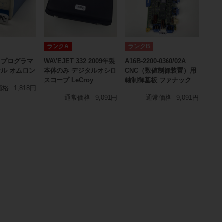
ランクA
ランクB
01 プログラマ
WAVEJET 332 2009年製
A16B-2200-0360/02A
ル オムロン
本体のみ デジタルオシロ
CNC（数値制御装置）用
スコープ LeCroy
軸制御基板 ファナック
価格
1,818円
通常価格
9,091円
通常価格
9,091円