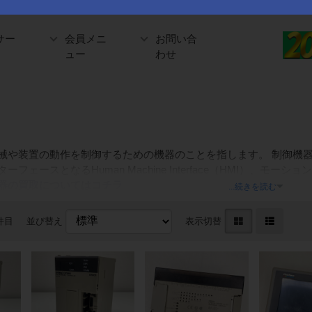
サー
会員メニ
お問い合
ュー
わせ
械や装置の動作を制御するための機器のことを指します。 制御機器
ーフェースとなるHuman Machine Interface（HMI）
機器の買取についてはコチラ
...続きを読む
0件目
並び替え
表示切替