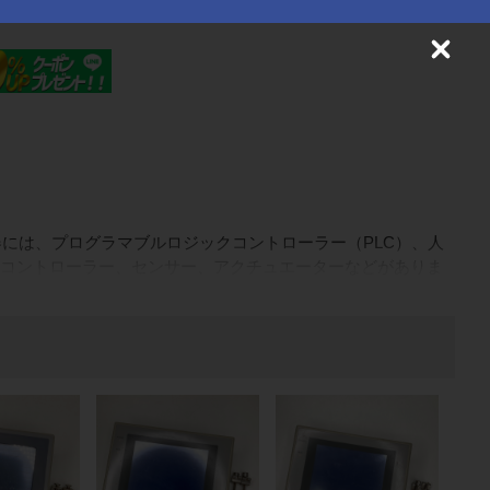
C
l
o
s
e
には、プログラマブルロジックコントローラー（PLC）、人
、モーションコントローラー、センサー、アクチュエーターなどがありま