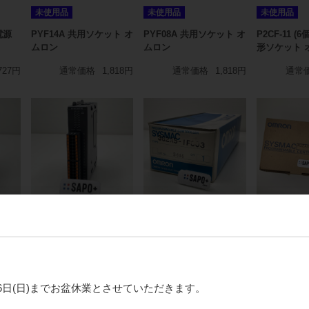
未使用品
未使用品
未使用品
電源
PYF14A 共用ソケット オ
PYF08A 共用ソケット オ
P2CF-11 (
ムロン
ムロン
形ソケット 
727円
通常価格
1,818円
通常価格
1,818円
通常
ランクA
ランクA
ランクA
（KV
KV-NC16ETPE
3G2A5-IP003 プログラミ
3G2A5-CM
力ユ
PLC（KV Nanoシリー
ングコンソール用インタ
ブル オムロ
イ
ズ） 出力ユニット（トラ
フェースユニット オムロ
通常
ンジスタ出力・ソースタ
ン
月16日(日)までお盆休業とさせていただきます。
イプ） キーエンス
364円
通常価格
4,545円