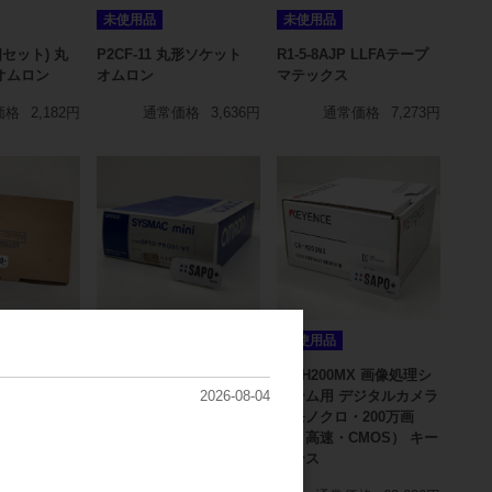
未使用品
未使用品
6個セット) 丸
P2CF-11 丸形ソケット
R1-5-8AJP LLFAテープ
オムロン
オムロン
マテックス
価格
2,182円
通常価格
3,636円
通常価格
7,273円
未使用品
未使用品
T01 接続ケー
SP10-PR001-V1 破損あ
CA-H200MX 画像処理シ
ン
り ハンディプログラマ
ステム用 デジタルカメラ
2026-08-04
オムロン
（モノクロ・200万画
価格
1,818円
素・高速・CMOS） キー
通常価格
5,455円
エンス