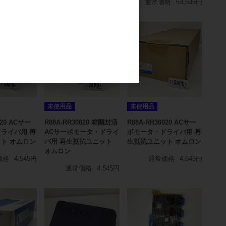
通常価格
63,636円
未使用品
未使用品
020 ACサー
R88A-RR30020 箱開封済
R88A-RR30020 ACサー
ライバ用 再
ACサーボモータ・ドライ
ボモータ・ドライバ用 再
ト オムロン
バ用 再生抵抗ユニット
生抵抗ユニット オムロン
オムロン
価格
4,545円
通常価格
4,545円
通常価格
4,545円