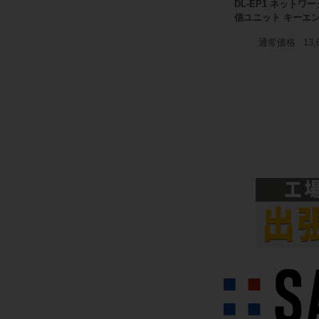
DL-EP1 ネットワ
信ユニット キーエ
通常価格
13,