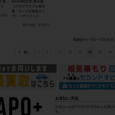
ーク通
AIG02MQ23D 表示器
ンス
（プログラマブル表示
器・モノクロ液晶タイ
636円
プ） パナソニック
通常価格
9,091円
8385
件中 651〜700件目
1
2
...
11
12
13
14
15
16
お支払い方法
お支払いは以下の3つの方法からお選び
す。