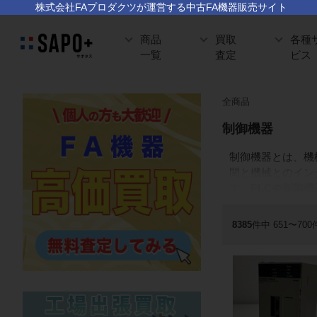
株式会社FAプロダクツが運営する中古FA機器販売サイト
商品
買取
各種
一覧
査定
ビス
全商品
制御機器
制御機器とは、機
間と機械とのインタ
す。
PLCや制御
8385
件中 651〜70