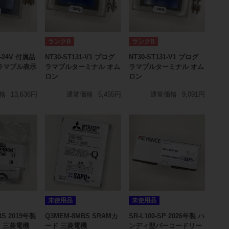
ランクB
ランクB
1-24V 付属品
NT30-ST131-V1 プログ
NT30-ST131-V1 プログ
ラマブル表示
ラマブルターミナル オム
ラマブルターミナル オム
ロン
ロン
格
13,636円
通常価格
5,455円
通常価格
9,091円
未使用品
未使用品
BS 2019年製
Q3MEM-8MBS SRAMカ
SR-L100-SP 2026年製 ハ
ド 三菱電機
ード 三菱電機
ンディ型バーコードリー