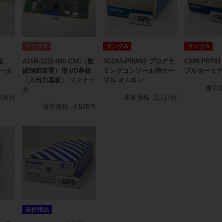
ランクB
ランクA
ランクA
性
A16B-1211-090 CNC（数
3G2A5-PRW05 プログラ
C500-PRT
ータ
値制御装置）用 I/O基板
ミングコンソール用ケー
ブルターミナ
（入出力基板） ファナッ
ブル オムロン
通常
ク
636円
通常価格
2,727円
通常価格
4,545円
未使用品