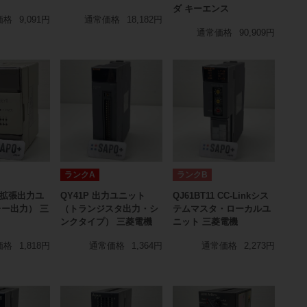
ダ キーエンス
価格
9,091円
通常価格
18,182円
通常価格
90,909円
ランクA
ランクB
R 拡張出力ユ
QY41P 出力ユニット
QJ61BT11 CC-Linkシス
ー出力） 三
（トランジスタ出力・シ
テムマスタ・ローカルユ
ンクタイプ） 三菱電機
ニット 三菱電機
価格
1,818円
通常価格
1,364円
通常価格
2,273円