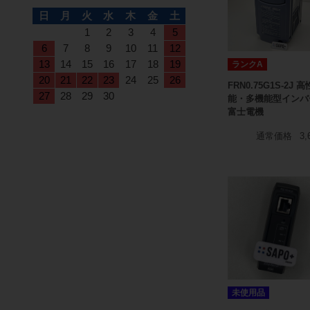
日
月
火
水
木
金
土
1
2
3
4
5
6
7
8
9
10
11
12
13
14
15
16
17
18
19
ランクA
20
21
22
23
24
25
26
FRN0.75G1S-2J 高
27
28
29
30
能・多機能型インバ
富士電機
通常価格
3,
未使用品