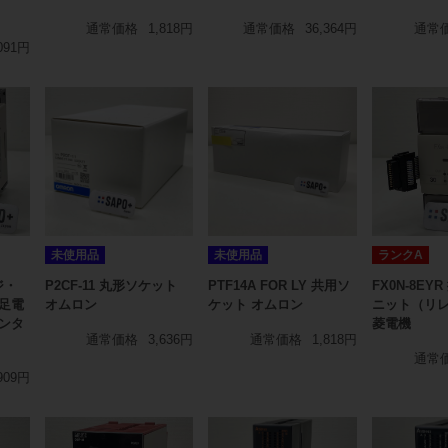
通常価格
1,818円
通常価格
36,364円
通常
091円
未使用品
未使用品
ランクA
ジ・
P2CF-11 丸形ソケット
PTF14A FOR LY 共用ソ
FX0N-8EY
足電
オムロン
ケット オムロン
ニット（リレ
ンタ
菱電機
通常価格
3,636円
通常価格
1,818円
通常
909円