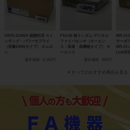
S8VK-S24024 箱開封済 スイ
FS2-60 箱ランダム デジタル
MR-J3-
ッチング・パワーサプライ
ファイバセンサ（キーエン
サーボ
（容量240Wタイプ） オムロ
ス：高速・高機能タイプ） キ
MR-J3
ン
ーエンス
Link
通常価格
8,182円
通常価格
864円
すべてのおすすめ商品を見る