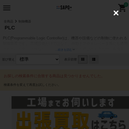
0
C
l
全商品
制御機器
o
PLC
s
e
PLC(Programmable Logic Controller)は、機器や設備などの制御に使われる
制御装置です。 工場設備だけではなく、自動ドアやエレベータ等にも適用
されています。 以前はリレーシーケンス制御と呼ばれる方式で、各機器に
...続きを読む
リレー回路を用意して次の機器に信号を送っていました。 現在は、代替装
並び替え
表示切替
置として開発されたPLCでプログラムによる制御に置き換わっています。
国内主要メーカは、三菱電機、オムロン、キーエンスの3社です。 三菱電
機が国内シェアの半数近くを占める状況から、商標名であるシーケンサが
お探しの検索条件に合致する商品は見つかりませんでした。
PLCと同様に一般的に浸透しました。
PLCの高価買取についてはコチラ