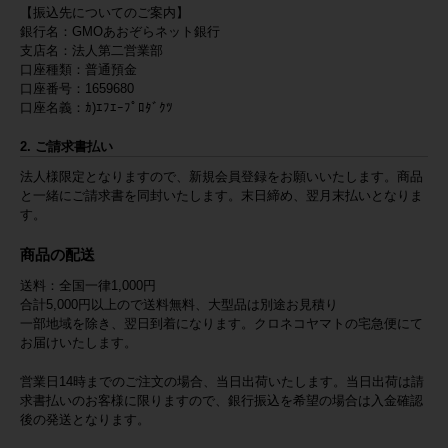
【振込先についてのご案内】
銀行名：GMOあおぞらネット銀行
支店名：法人第二営業部
口座種類：普通預金
口座番号：1659680
口座名義：ｶ)ｴﾌｴｰﾌﾟﾛﾀﾞｸﾂ
2. ご請求書払い
法人様限定となりますので、新規会員登録をお願いいたします。商品
と一緒にご請求書を同封いたします。末日締め、翌月末払いとなりま
す。
商品の配送
送料：全国一律1,000円
合計5,000円以上ので送料無料、大型品は別途お見積り
一部地域を除き、翌日到着になります。クロネコヤマトの宅急便にて
お届けいたします。
営業日14時までのご注文の場合、当日出荷いたします。当日出荷は請
求書払いのお客様に限りますので、銀行振込を希望の場合は入金確認
後の発送となります。