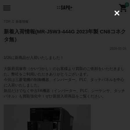
0
C
l
TOP
新着情報
o
s
新着入荷情報(MR-J5W3-444G 2023年製 CN8コネク
e
タ無）
2026-01-26
1/26に新商品が入荷いたしました！
大阪府貝塚市（かいづかし）のお客様より買取のご依頼をいただきまし
た。弊社をご利用いただきありがとうございます。
今回は三菱電機の制御機器、インバーター、PLC、タッチパネルを中心
に入荷いたしました。
新品だけでなく中古FA機器（インバーター、PLC、シーケンサ、タッチ
パネル）も買取強化中！ぜひ新規入荷商品をご覧ください。