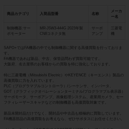
メーカ
商品カテゴリ
入荷品型番
名称
ー名
制御機器:サー
MR-J5W3-444G 2023年製
サーボ
三菱電
ボモーター
CN8コネクタ無
アンプ
機
SAPO+ではFA機器の中でも制御機器に関する高価買取を行っておりま
す。
FA機器であれば新品、中古、保管品問わず買取可能です。
大阪府、名古屋県のお客様からの買取を特に強化しております。
特に三菱電機（Mitsubishi Electric）やKEYENCE（キーエンス）製品の
高価買取に力を入れています。
PLC（プログラマブルコントローラ）/シーケンサ、インバータ、
GOT（グラフィックオペレーションターミナル/プログラマブル表示器）
サーボモータ、サーボアンプ、画像処理システム、産業用カメラ、セー
フティレーザースキャナなどの制御機器も高価買取対象です。
新品未開封品だけでなく、開封品や中古品も積極的に買取しています。
FA機器部品の高価買取をお考えなら、ぜひサポタスにお任せください。