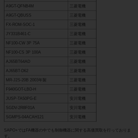
A9GT-QFNB4M
三菱電機
A9GT-QBUSS
三菱電機
FX-ROM-SOC-1
三菱電機
JY331B461-C
三菱電機
NF100-CW 3P 75A
三菱電機
NF100-CS 3P 100A
三菱電機
AJ65BT64AD
三菱電機
AJ65BT-D62
三菱電機
MR-J2S-20B 2003年製
三菱電機
F940GOT-LBD-H
三菱電機
JUSP-TA50PG-E
安川電機
SGDV-2R8F01A
安川電機
SGMPS-04ACAH121
安川電機
SAPO+ではFA機器の中でも制御機器に関する高価買取を行っておりま
す。