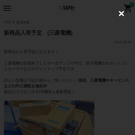
0
C
l
TOP
新着情報
o
s
新商品入荷予定 (三菱電機)
e
2023-05-30
新商品が入荷予定になります！
三菱電機の生産終了したサーボアンプやPLC、安川電機のロボットコン
トローラーなどがラインナップ予定です。
詳しい型番は下記の表からご覧ください！
現在、三菱電機やキーエンス
などのPLC買取を強化中
新品だけでなく中古FA機器も多数買取！