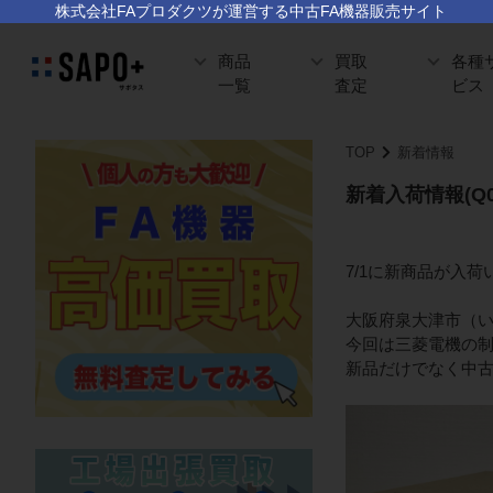
株式会社FAプロダクツが運営する中古FA機器販売サイト
商品
買取
各種
一覧
査定
ビス
TOP
新着情報
新着入荷情報(Q0
7/1に新商品が入
大阪府泉大津市（
今回は三菱電機の制
新品だけでなく中古