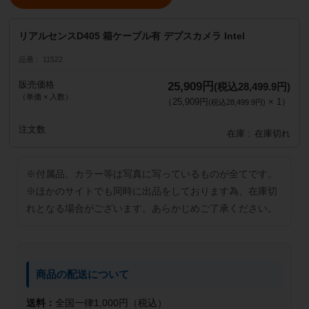
リアルセンスD405 箱ケーブル有 デプスカメラ Intel
品番
11522
販売価格
25,909円
(税込28,499.9円)
（単価 × 入数）
（
25,909円
×
1
）
(税込28,499.9円)
注文数
在庫
在庫切れ
※付属品、カラー等は写真に写っているものが全てです。
※ほかのサイトでも同時に出品をしております為、在庫切
れとなる場合がございます。あらかじめご了承ください。
商品の配送について
送料：
全国一律1,000円（税込）