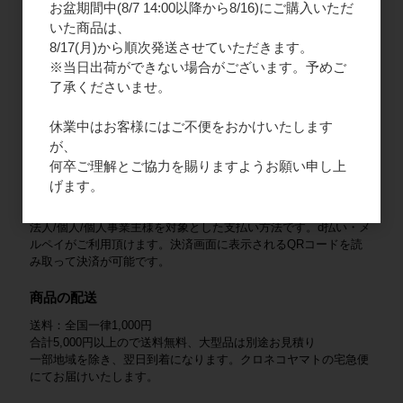
お盆期間中(8/7 14:00以降から8/16)にご購入いただ
2. ご請求書払い
いた商品は、
法人様限定となりますので、新規会員登録をお願いいたします。
8/17(月)から順次発送させていただきます。
商品と一緒にご請求書を同封いたします。末日締め、翌月末払い
※当日出荷ができない場合がございます。予めご
となります。
了承くださいませ。
3. クレジットカード
休業中はお客様にはご不便をおかけいたします
法人/個人/個人事業主様を対象とした支払い方法です。VISA /
が、
Mastercard / JCB / American Express / Diners Club がご利用いた
だけます。
何卒ご理解とご協力を賜りますようお願い申し上
げます。
4. QRコード決済
法人/個人/個人事業主様を対象とした支払い方法です。d払い・メ
ルペイがご利用頂けます。決済画面に表示されるQRコードを読
み取って決済が可能です。
商品の配送
送料：全国一律1,000円
合計5,000円以上ので送料無料、大型品は別途お見積り
一部地域を除き、翌日到着になります。クロネコヤマトの宅急便
にてお届けいたします。