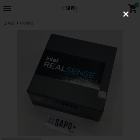
0
C
l
全商品
制御機器
o
s
e