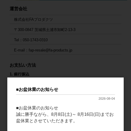
運営会社
株式会社FAプロダクツ
〒300-0847 茨城県土浦市卸町2-13-3
Tel：050-1743-0310
E-mail：fap-resale@fa-products.jp
お支払い方法
1. 銀行振込
ご入金後の発送となります。大変お手数ですが、入金後にご連絡
をお願いいたします。
■お盆休業のお知らせ
2026-08-04
連絡先：
fap-resale@fa-products.jp
（振込先）
■お盆休業のお知らせ
銀行支店名：GMOあおぞらネット銀行 法人第二営業部
誠に勝手ながら、8月8日(土)～ 8月16日(日)までお
口座番号：普通 1659680
盆休業とさせていただきます。
口座名義（カナ）：カ）エフエープロダクツ