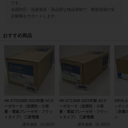
です。
全国対応・迅速発送・高品質な検品体制で、製造現場の安
定稼働をサポートします。
おすすめ商品
HK-KT053WB 2023年製 ACサ
HK-KT13WB 2023年製 ACサ
S8VK-
ーボモータ（低慣性・小容
ーボモータ（低慣性・小容
ッチン
量・電磁ブレーキ付・フラッ
量・電磁ブレーキ付・フラッ
（容量2
トタイプ） 三菱電機
トタイプ） 三菱電機
ン
通常価格
14,682円
通常価格
15,455円