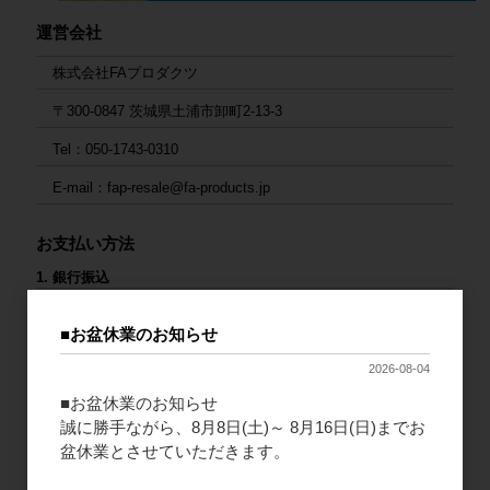
運営会社
株式会社FAプロダクツ
〒300-0847 茨城県土浦市卸町2-13-3
Tel：050-1743-0310
E-mail：fap-resale@fa-products.jp
お支払い方法
1. 銀行振込
ご入金後の発送となります。大変お手数ですが、入金後にご連絡
をお願いいたします。
■お盆休業のお知らせ
2026-08-04
連絡先：
fap-resale@fa-products.jp
（振込先）
■お盆休業のお知らせ
銀行支店名：GMOあおぞらネット銀行 法人第二営業部
誠に勝手ながら、8月8日(土)～ 8月16日(日)までお
口座番号：普通 1659680
盆休業とさせていただきます。
口座名義（カナ）：カ）エフエープロダクツ