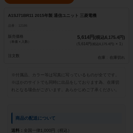
A1SJ71BR11 2015年製 通信ユニット 三菱電機
品番
12186
販売価格
5,614円
(税込6,175.4円)
（単価 × 入数）
（
5,614円
×
1
）
(税込6,175.4円)
注文数
在庫
在庫切れ
※付属品、カラー等は写真に写っているものが全てです。
※ほかのサイトでも同時に出品をしております為、在庫切
れとなる場合がございます。あらかじめご了承ください。
商品の配送について
送料：
全国一律1,000円（税込）