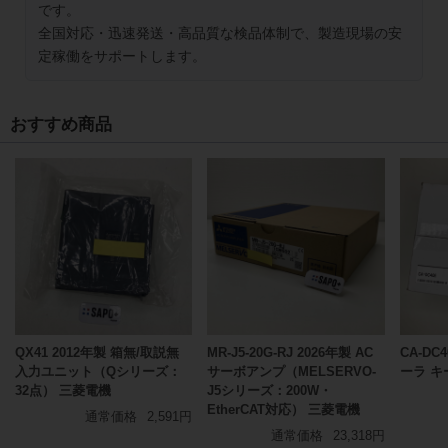
です。
全国対応・迅速発送・高品質な検品体制で、製造現場の安
定稼働をサポートします。
おすすめ商品
QX41 2012年製 箱無/取説無
MR-J5-20G-RJ 2026年製 AC
CA-DC
入力ユニット（Qシリーズ：
サーボアンプ（MELSERVO-
ーラ キ
32点） 三菱電機
J5シリーズ：200W・
EtherCAT対応） 三菱電機
通常価格
2,591円
通常価格
23,318円