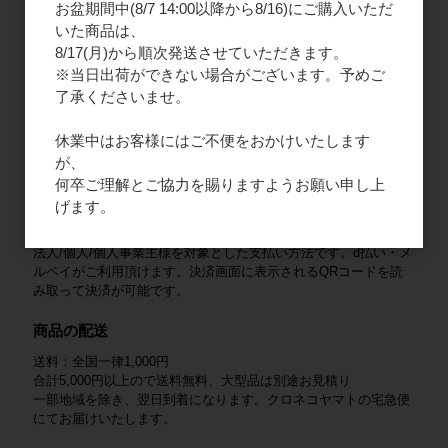
お盆期間中(8/7 14:00以降から8/16)にご購入いただ
2. ご請求書払い
いた商品は、
法人様限定となりますので、新規会員登録をお願いいたします。
8/17(月)から順次発送させていただきます。
商品と一緒にご請求書を同封いたします。末日締め、翌月末払い
※当日出荷ができない場合がございます。予めご
となります。
了承くださいませ。
3. クレジットカード
休業中はお客様にはご不便をおかけいたします
法人/個人/個人事業主様を対象とした支払い方法です。VISA /
が、
Mastercard / JCB / American Express / Diners Club がご利用いた
だけます。
何卒ご理解とご協力を賜りますようお願い申し上
げます。
4. QRコード決済
法人/個人/個人事業主様を対象とした支払い方法です。d払い・メ
ルペイがご利用頂けます。決済画面に表示されるQRコードを読
み取って決済が可能です。
商品の配送
送料：全国一律1,000円
合計5,000円以上ので送料無料、大型品は別途お見積り
一部地域を除き、翌日到着になります。クロネコヤマトの宅急便
にてお届けいたします。