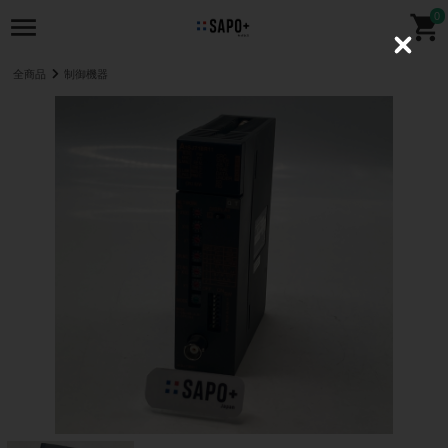
0
C
l
全商品
制御機器
o
s
e