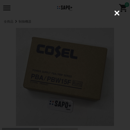
0
C
l
全商品
制御機器
o
s
e