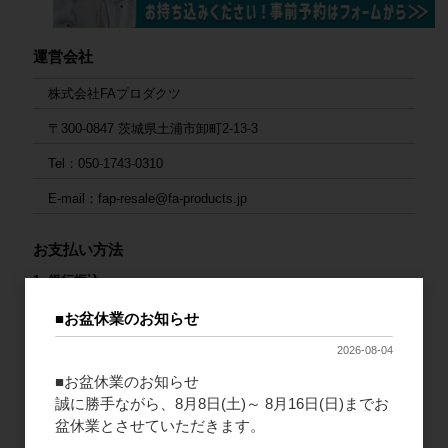
運営会社
株式会社FAプロダクツ
〒300-0847 茨城県土浦市卸町2-13-3
Tel：050-1743-0310
E-mail：fap-resale@fa-products.jp
お支払い方法
1. 銀行振込
ご入金後の発送となります。大変お手数ですが、入金後にご連絡
■お盆休業のお知らせ
をお願いいたします。
2026-08-04
連絡先：
fap-resale@fa-products.jp
■お盆休業のお知らせ
（振込先）
誠に勝手ながら、8月8日(土)～ 8月16日(日)までお
銀行支店名：GMOあおぞらネット銀行 法人第二営業部
盆休業とさせていただきます。
口座番号：普通 1659680
口座名義（カナ）：カ）エフエープロダクツ