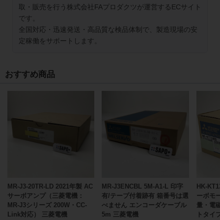
取・販売を行う株式会社FAプロダクツが運営するECサイト
です。
全国対応・迅速発送・高品質な検品体制で、製造現場の安
定稼働をサポートします。
おすすめ商品
MR-J3-20TR-LD 2021年製 AC
MR-J3ENCBL 5M-A1-L 印字
HK-KT
サーボアンプ（三菱電機：
有/テープ付着跡有 箱番号は選
ーボモ
MR-J3シリーズ 200W・CC-
べません エンコーダケーブル
量・電
Link対応） 三菱電機
5m 三菱電機
トタイ