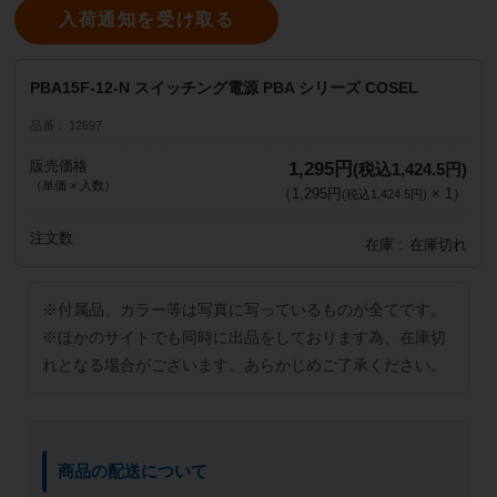
入荷通知を受け取る
PBA15F-12-N スイッチング電源 PBA シリーズ COSEL
品番
12697
販売価格
1,295円
(税込1,424.5円)
（単価 × 入数）
（
1,295円
×
1
）
(税込1,424.5円)
注文数
在庫
在庫切れ
※付属品、カラー等は写真に写っているものが全てです。
※ほかのサイトでも同時に出品をしております為、在庫切
れとなる場合がございます。あらかじめご了承ください。
商品の配送について