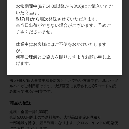
お盆期間中(8/7 14:00以降から8/16)にご購入いただ
2. ご請求書払い
いた商品は、
8/17(月)から順次発送させていただきます。
法人様限定となりますので、新規会員登録をお願いいたします。
商品と一緒にご請求書を同封いたします。末日締め、翌月末払い
※当日出荷ができない場合がございます。予めご
となります。
了承くださいませ。
3. クレジットカード
休業中はお客様にはご不便をおかけいたします
法人/個人/個人事業主様を対象とした支払い方法です。VISA /
が、
Mastercard / JCB / American Express / Diners Club がご利用いた
何卒ご理解とご協力を賜りますようお願い申し上
だけます。
げます。
4. QRコード決済
法人/個人/個人事業主様を対象とした支払い方法です。d払い・メ
ルペイがご利用頂けます。決済画面に表示されるQRコードを読
み取って決済が可能です。
商品の配送
送料：全国一律1,000円
合計5,000円以上ので送料無料、大型品は別途お見積り
一部地域を除き、翌日到着になります。クロネコヤマトの宅急便
にてお届けいたします。