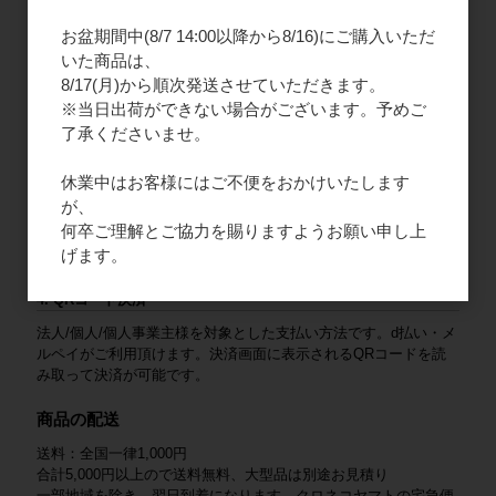
口座名義（カナ）：カ）エフエープロダクツ
お盆期間中(8/7 14:00以降から8/16)にご購入いただ
いた商品は、
2. ご請求書払い
8/17(月)から順次発送させていただきます。
法人様限定となりますので、新規会員登録をお願いいたします。
※当日出荷ができない場合がございます。予めご
商品と一緒にご請求書を同封いたします。末日締め、翌月末払い
了承くださいませ。
となります。
3. クレジットカード
休業中はお客様にはご不便をおかけいたします
が、
法人/個人/個人事業主様を対象とした支払い方法です。VISA /
何卒ご理解とご協力を賜りますようお願い申し上
Mastercard / JCB / American Express / Diners Club がご利用いた
げます。
だけます。
4. QRコード決済
法人/個人/個人事業主様を対象とした支払い方法です。d払い・メ
ルペイがご利用頂けます。決済画面に表示されるQRコードを読
み取って決済が可能です。
商品の配送
送料：全国一律1,000円
合計5,000円以上ので送料無料、大型品は別途お見積り
一部地域を除き、翌日到着になります。クロネコヤマトの宅急便