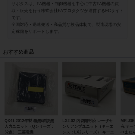
サポタスは、FA機器・制御機器を中心に中古FA機器の買
取・販売を行う株式会社FAプロダクツが運営するECサイト
です。
全国対応・迅速発送・高品質な検品体制で、製造現場の安
定稼働をサポートします。
おすすめ商品
QX41 2012年製 箱無/取説無
LX2-02 内袋開封済 レーザセ
MR-J3E
入力ユニット（Qシリーズ：
ンサアンプユニット（キーエ
有/テー
32点） 三菱電機
ンス：LX2シリーズ） キーエ
べませ