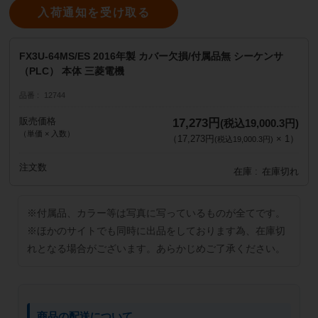
入荷通知を受け取る
FX3U-64MS/ES 2016年製 カバー欠損/付属品無 シーケンサ
（PLC） 本体 三菱電機
品番
12744
販売価格
17,273円
(税込19,000.3円)
（単価 × 入数）
（
17,273円
×
1
）
(税込19,000.3円)
注文数
在庫
在庫切れ
※付属品、カラー等は写真に写っているものが全てです。
※ほかのサイトでも同時に出品をしております為、在庫切
れとなる場合がございます。あらかじめご了承ください。
商品の配送について