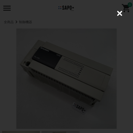
0
C
l
全商品
制御機器
o
s
e