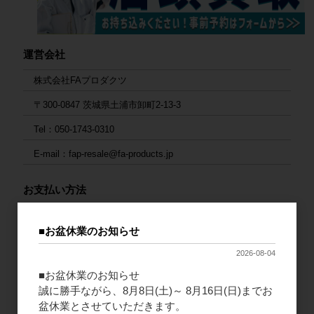
運営会社
株式会社FAプロダクツ
〒300-0847 茨城県土浦市卸町2-13-3
Tel：050-1743-0310
E-mail：fap-resale@fa-products.jp
お支払い方法
1. 銀行振込
■お盆休業のお知らせ
ご入金後の発送となります。大変お手数ですが、入金後にご連絡
をお願いいたします。
2026-08-04
連絡先：
fap-resale@fa-products.jp
■お盆休業のお知らせ
（振込先）
誠に勝手ながら、8月8日(土)～ 8月16日(日)までお
銀行支店名：GMOあおぞらネット銀行 法人第二営業部
盆休業とさせていただきます。
口座番号：普通 1659680