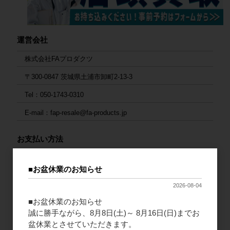
運営会社
株式会社FAプロダクツ
〒300-0847 茨城県土浦市卸町2-13-3
Tel：050-1743-0310
E-mail：fap-resale@fa-products.jp
お支払い方法
1. 銀行振込
■お盆休業のお知らせ
ご入金後の発送となります。大変お手数ですが、入金後にご連絡
をお願いいたします。
2026-08-04
連絡先：
fap-resale@fa-products.jp
■お盆休業のお知らせ
（振込先）
誠に勝手ながら、8月8日(土)～ 8月16日(日)までお
銀行支店名：GMOあおぞらネット銀行 法人第二営業部
盆休業とさせていただきます。
口座番号：普通 1659680