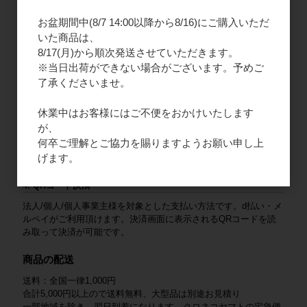
口座名義（カナ）：カ）エフエープロダクツ
お盆期間中(8/7 14:00以降から8/16)にご購入いただ
いた商品は、
2. ご請求書払い
8/17(月)から順次発送させていただきます。
法人様限定となりますので、新規会員登録をお願いいたします。
※当日出荷ができない場合がございます。予めご
商品と一緒にご請求書を同封いたします。末日締め、翌月末払い
了承くださいませ。
となります。
3. クレジットカード
休業中はお客様にはご不便をおかけいたします
が、
法人/個人/個人事業主様を対象とした支払い方法です。VISA /
何卒ご理解とご協力を賜りますようお願い申し上
Mastercard / JCB / American Express / Diners Club がご利用いた
げます。
だけます。
4. QRコード決済
法人/個人/個人事業主様を対象とした支払い方法です。d払い・メ
ルペイがご利用頂けます。決済画面に表示されるQRコードを読
み取って決済が可能です。
商品の配送
送料：全国一律1,000円
合計5,000円以上ので送料無料、大型品は別途お見積り
一部地域を除き、翌日到着になります。クロネコヤマトの宅急便