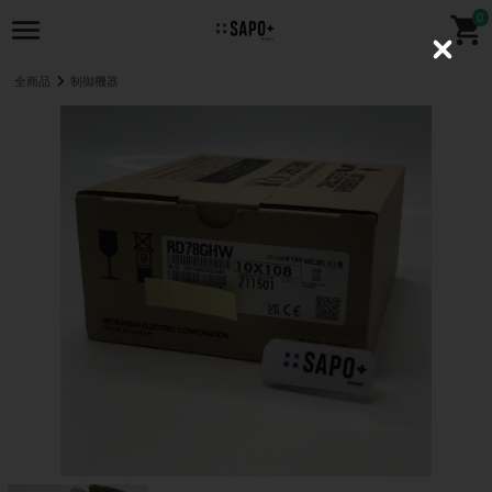
0
C
l
全商品
制御機器
o
s
e