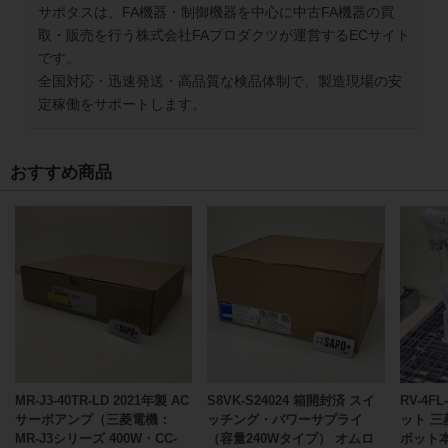
サポタスは、FA機器・制御機器を中心に中古FA機器の買
取・販売を行う株式会社FAプロダクツが運営するECサイト
です。
全国対応・迅速発送・高品質な検品体制で、製造現場の安
定稼働をサポートします。
おすすめ商品
MR-J3-40TR-LD 2021年製 AC
S8VK-S24024 箱開封済 スイ
RV-4F
サーボアンプ（三菱電機：
ッチング・パワーサプライ
ット 三
MR-J3シリーズ 400W・CC-
（容量240Wタイプ） オムロ
ボット