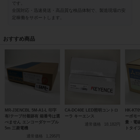
です。
全国対応・迅速発送・高品質な検品体制で、製造現場の安
定稼働をサポートします。
おすすめ商品
MR-J3ENCBL 5M-A1-L 印字
CA-DC40E LED照明コントロ
HK-KT
有/テープ付着跡有 箱番号は選
ーラ キーエンス
ーボモ
べません エンコーダケーブル
量・電
通常価格
18,182円
5m 三菱電機
トタイ
通常価格
1,295円