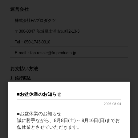
運営会社
株式会社FAプロダクツ
〒300-0847 茨城県土浦市卸町2-13-3
Tel：050-1743-0310
E-mail：fap-resale@fa-products.jp
お支払い方法
1. 銀行振込
ご入金後の発送となります。大変お手数ですが、入金後にご連絡
をお願いいたします。
■お盆休業のお知らせ
2026-08-04
連絡先：
fap-resale@fa-products.jp
（振込先）
■お盆休業のお知らせ
銀行支店名：GMOあおぞらネット銀行 法人第二営業部
誠に勝手ながら、8月8日(土)～ 8月16日(日)までお
口座番号：普通 1659680
盆休業とさせていただきます。
口座名義（カナ）：カ）エフエープロダクツ