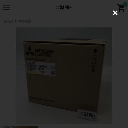
0
C
l
全商品
制御機器
o
s
e