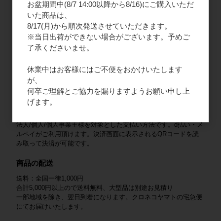
お盆期間中(8/7 14:00以降から8/16)にご購入いただ
2. ご請求書払い
いた商品は、
法人様限定となりますので、新規会員登録をお願いいたします。
8/17(月)から順次発送させていただきます。
商品と一緒にご請求書を同封いたします。末日締め、翌月末払い
※当日出荷ができない場合がございます。予めご
となります。
了承くださいませ。
3. クレジットカード
休業中はお客様にはご不便をおかけいたします
法人/個人/個人事業主様を対象とした支払い方法です。VISA /
が、
Mastercard / JCB / American Express / Diners Club がご利用いた
だけます。
何卒ご理解とご協力を賜りますようお願い申し上
げます。
4. QRコード決済
法人/個人/個人事業主様を対象とした支払い方法です。d払い・メ
ルペイがご利用頂けます。決済画面に表示されるQRコードを読
み取って決済が可能です。
商品の配送
送料：全国一律1,000円
合計5,000円以上ので送料無料、大型品は別途お見積り
一部地域を除き、翌日到着になります。クロネコヤマトの宅急便
にてお届けいたします。