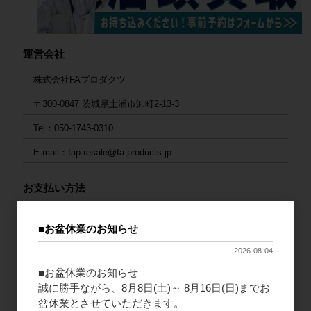
運営会社
株式会社FAプロダクツ
〒300-0847 茨城県土浦市卸町2-13-3
Tel：050-1743-0310
E-mail：fap-resale@fa-products.jp
お支払い方法
1. 銀行振込
■お盆休業のお知らせ
ご入金後の発送となります。大変お手数ですが、入金後にご連絡
をお願いいたします。
2026-08-04
連絡先：
fap-resale@fa-products.jp
■お盆休業のお知らせ
（振込先）
誠に勝手ながら、8月8日(土)～ 8月16日(日)までお
銀行支店名：GMOあおぞらネット銀行 法人第二営業部
盆休業とさせていただきます。
口座番号：普通 1659680