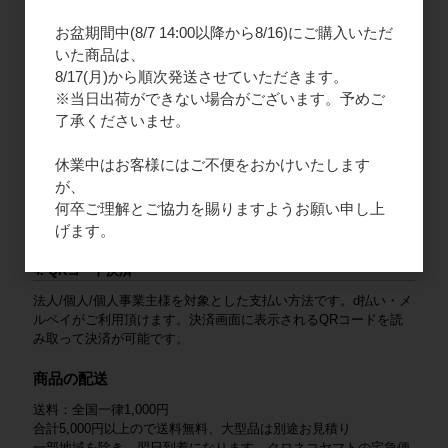
口座名義（カナ）：カ）エフエープロダクツ
お盆期間中(8/7 14:00以降から8/16)にご購入いただ
いた商品は、
2. ご請求書払い
8/17(月)から順次発送させていただきます。
法人様限定となりますので、新規会員登録をお願いいたします。
※当日出荷ができない場合がございます。予めご
商品と一緒にご請求書を同封いたします。末日締め、翌月末払い
了承くださいませ。
となります。
3. クレジットカード
休業中はお客様にはご不便をおかけいたします
が、
法人/個人/個人事業主様を対象とした支払い方法です。VISA /
何卒ご理解とご協力を賜りますようお願い申し上
Mastercard / JCB / American Express / Diners Club がご利用いた
げます。
だけます。
4. QRコード決済
法人/個人/個人事業主様を対象とした支払い方法です。d払い・メ
ルペイがご利用頂けます。決済画面に表示されるQRコードを読
み取って決済が可能です。
商品の配送
送料：全国一律1,000円
合計5,000円以上ので送料無料、大型品は別途お見積り
一部地域を除き、翌日到着になります。クロネコヤマトの宅急便