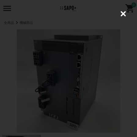
0
C
l
全商品
機械部品
o
s
e