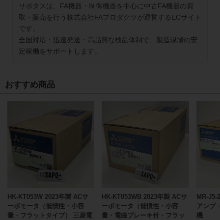
サポタスは、FA機器・制御機器を中心に中古FA機器の買
取・販売を行う株式会社FAプロダクツが運営するECサイト
です。
全国対応・迅速発送・高品質な検品体制で、製造現場の安
定稼働をサポートします。
おすすめ商品
HK-KT053W 2023年製 ACサ
HK-KT053WB 2023年製 ACサ
MR-J5
ーボモータ（低慣性・小容
ーボモータ（低慣性・小容
アンプ（
量・フラットタイプ） 三菱電
量・電磁ブレーキ付・フラッ
機