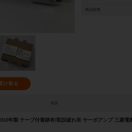
商品状態
受け取る
内訳
A1 2010年製 テープ付着跡有/取説破れ有 サーボアンプ 三菱電