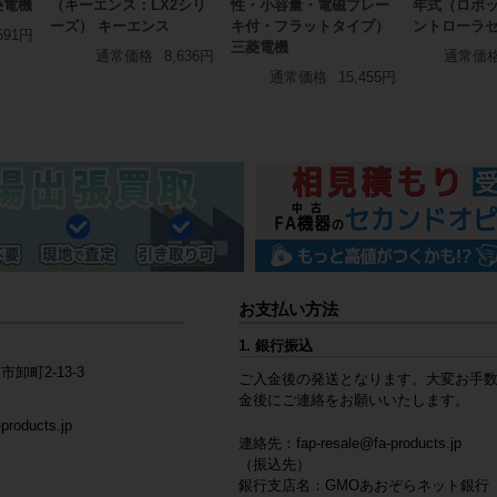
菱電機
（キーエンス：LX2シリ
性・小容量・電磁ブレー
年式（ロボ
ーズ） キーエンス
キ付・フラットタイプ）
ントローラ
591円
三菱電機
通常価格
8,636円
通常価
通常価格
15,455円
お支払い方法
1. 銀行振込
市卸町2-13-3
ご入金後の発送となります。大変お手
金後にご連絡をお願いいたします。
products.jp
連絡先：
fap-resale@fa-products.jp
（振込先）
銀行支店名：GMOあおぞらネット銀行