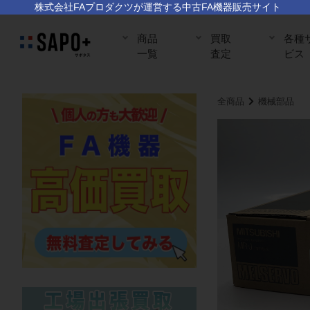
株式会社FAプロダクツが運営する中古FA機器販売サイト
商品
買取
各種
一覧
査定
ビス
全商品
機械部品