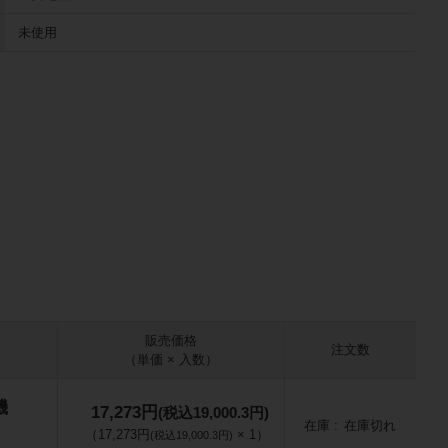
未使用
販売価格
注文数
（単価 × 入数）
機
17,273円
(税込19,000.3円)
在庫
在庫切れ
（
17,273円
×
1
）
(税込19,000.3円)