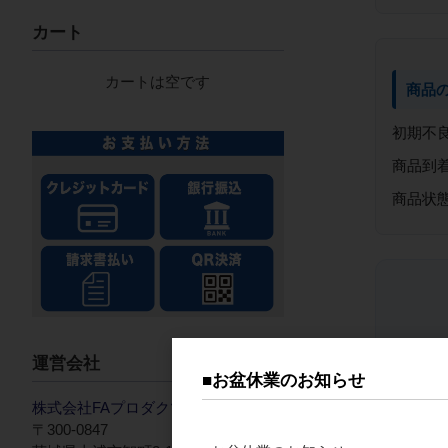
カート
カートは空です
商品
初期不
商品到
商品状
運営会社
■お盆休業のお知らせ
株式会社FAプロダクツ
〒300-0847