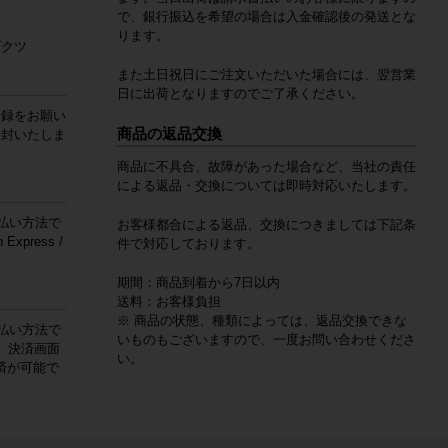
で、銀行振込を希望の場合は入金確認後の発送とな
ります。
ダクツ
また土日祝日にご注文いただいた場合には、翌営業
日に出荷となりますのでご了承ください。
登録をお願い
商品の返品交換
同封いたしま
。
商品に不具合、故障があった場合など、当社の責任
による返品・交換については即時対応いたします。
払い方法で
お客様都合による返品、交換につきましては下記条
 Express /
件で対応しております。
期間：商品到着から7日以内
送料：お客様負担
※ 商品の状態、種類によっては、返品交換できな
払い方法で
いものもございますので、一度お問い合わせくださ
。決済画面
い。
済が可能で