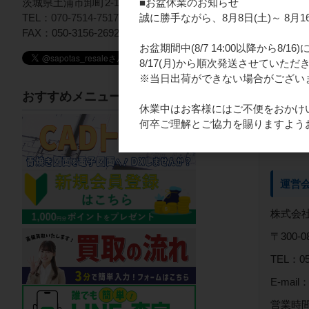
茨城県土浦市卸町2-13-3
■お盆休業のお知らせ
TEL：
070-7514-7517
誠に勝手ながら、8月8日(土)～ 8
FAX：050-3156-2692
お盆期間中(8/7 14:00以降から8/
8/17(月)から順次発送させていただ
※当日出荷ができない場合がござい
おすすめメニュー
休業中はお客様にはご不便をおかけ
何卒ご理解とご協力を賜りますよう
運営
株式会社
〒300
TEL：05
E-mail：
営業時間