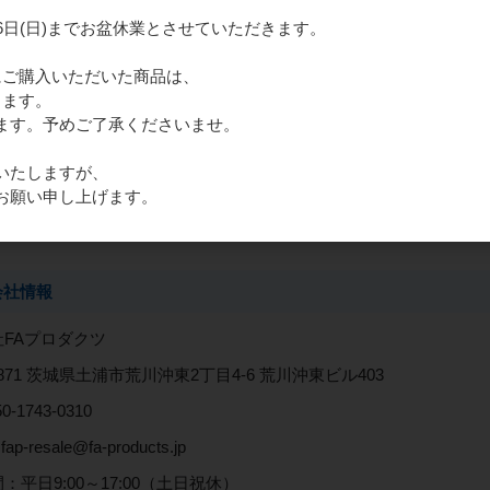
月16日(日)までお盆休業とさせていただきます。
16)にご購入いただいた商品は、
きます。
ます。予めご了承くださいませ。
_ 買取の流れを見る
いたしますが、
お願い申し上げます。
会社情報
FAプロダクツ
-0871 茨城県土浦市荒川沖東2丁目4-6 荒川沖東ビル403
0-1743-0310
fap-resale@fa-products.jp
：平日9:00～17:00（土日祝休）