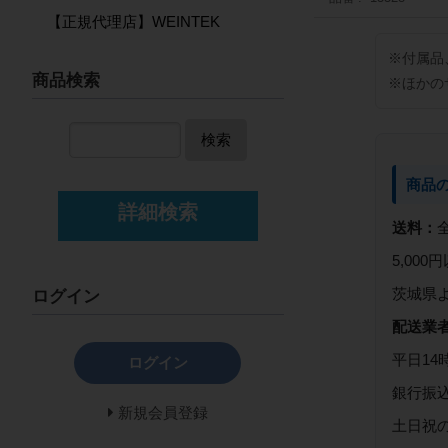
【正規代理店】WEINTEK
※付属品
商品検索
※ほかの
検索
商品
詳細検索
送料：
5,00
茨城県
ログイン
配送業
平日14
ログイン
銀行振
新規会員登録
土日祝