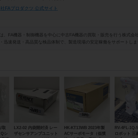
会社FAプロダクツ 公式サイト
は、FA機器・制御機器を中心に中古FA機器の買取・販売を行う株式会社
・迅速発送・高品質な検品体制で、製造現場の安定稼働をサポートしま
無/取
LX2-02 内袋開封済 レー
HK-KT13WB 2023年製
RV-4FL-1Q
（Qシ
ザセンサアンプユニット
ACサーボモータ（低慣
ロボット 三菱