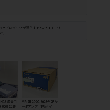
FAプロダクツが運営するECサイトです。
す。
-SH02 産業用
MR-J5-200G 2023年製 サ
電機 2016
ーボアンプ（1軸タイ