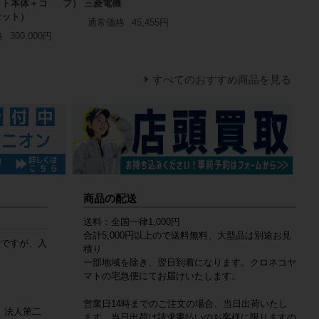
ット本体＋コ
プ） 三菱電機
セット）
通常価格
45,455円
格
300,000円
すべてのおすすめ商品を見る
商品の配送
送料：全国一律1,000円
合計5,000円以上ので送料無料、大型品は別途お見
数ですが、入
積り
一部地域を除き、翌日到着になります。クロネコヤ
マトの宅急便にてお届けいたします。
営業日14時までのご注文の場合、当日出荷いたし
 法人第二
ます。当日出荷は請求書払いのお客様に限りますの