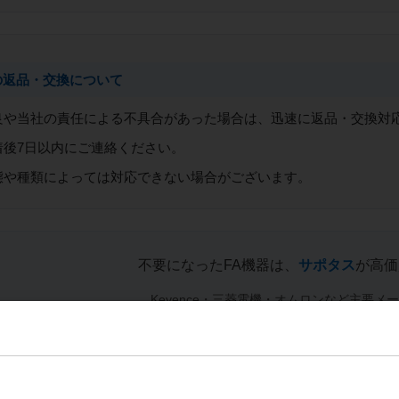
の返品・交換について
良や当社の責任による不具合があった場合は、迅速に返品・交換対
着後7日以内にご連絡ください。
態や種類によっては対応できない場合がございます。
不要になったFA機器は、
サポタス
が高価
Keyence・三菱電機・オムロンなど主要メ
FA機器の売却をご検討の方は、下記より買取