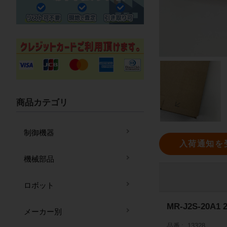
商品カテゴリ
制御機器
入荷通知を
機械部品
ロボット
MR-J2S-20
メーカー別
品番
13328