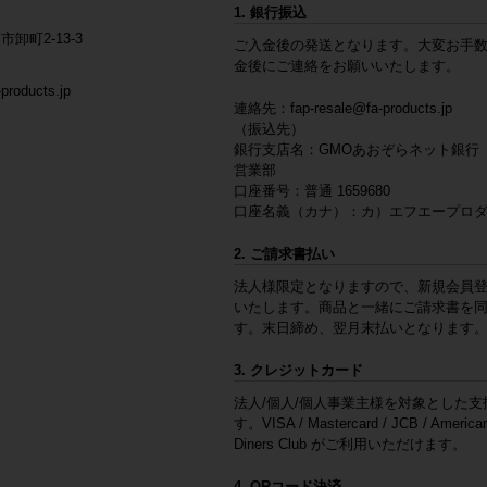
1. 銀行振込
市卸町2-13-3
ご入金後の発送となります。大変お手
金後にご連絡をお願いいたします。
products.jp
連絡先：
fap-resale@fa-products.jp
（振込先）
銀行支店名：GMOあおぞらネット銀行
営業部
口座番号：普通 1659680
口座名義（カナ）：カ）エフエープロ
2. ご請求書払い
法人様限定となりますので、新規会員
いたします。商品と一緒にご請求書を
す。末日締め、翌月末払いとなります
3. クレジットカード
法人/個人/個人事業主様を対象とした支
す。VISA / Mastercard / JCB / American
Diners Club がご利用いただけます。
4. QRコード決済