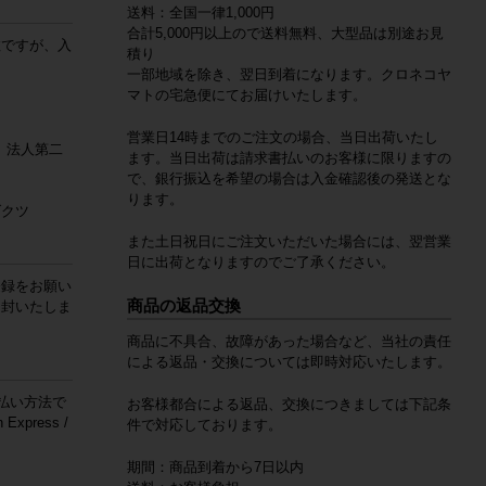
送料：全国一律1,000円
合計5,000円以上ので送料無料、大型品は別途お見
数ですが、入
積り
一部地域を除き、翌日到着になります。クロネコヤ
マトの宅急便にてお届けいたします。
営業日14時までのご注文の場合、当日出荷いたし
 法人第二
ます。当日出荷は請求書払いのお客様に限りますの
で、銀行振込を希望の場合は入金確認後の発送とな
ります。
ダクツ
また土日祝日にご注文いただいた場合には、翌営業
日に出荷となりますのでご了承ください。
登録をお願い
商品の返品交換
同封いたしま
。
商品に不具合、故障があった場合など、当社の責任
による返品・交換については即時対応いたします。
払い方法で
お客様都合による返品、交換につきましては下記条
 Express /
件で対応しております。
期間：商品到着から7日以内