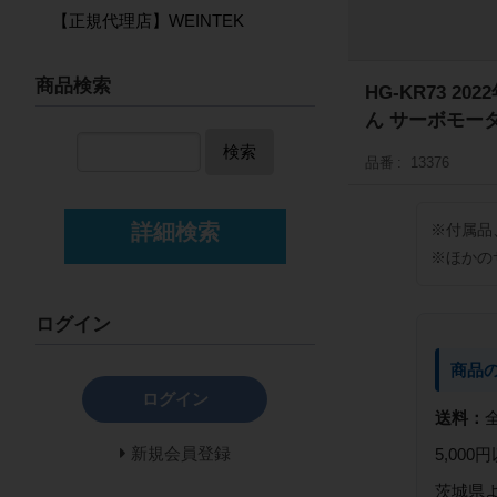
【正規代理店】WEINTEK
商品検索
HG-KR73 
ん サーボモー
検索
品番
13376
詳細検索
※付属品
※ほかの
ログイン
商品
ログイン
送料：
新規会員登録
5,00
茨城県