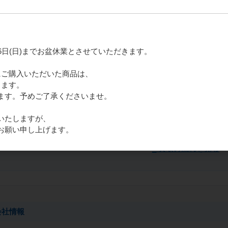
Keyence・三菱電機・オムロンなど主要メ
FA機器の売却をご検討の方は、下記より買取
月16日(日)までお盆休業とさせていただきます。
16)にご購入いただいた商品は、
きます。
ます。予めご了承くださいませ。
いたしますが、
お願い申し上げます。
_ 買取の流れを見る
会社情報