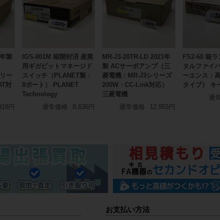
26年製
IGS-801M 箱開封済 産業
MR-J3-20TR-LD 2021年
FS2-60 箱
用ギガビットマネージド
製 ACサーボアンプ（三
タルファイ
シリー
スイッチ（PLANET製：
菱電機：MR-J3シリーズ
ーエンス：
AT対
8ポート） PLANET
200W・CC-Link対応）
タイプ） キ
Technology
三菱電機
通
318円
通常価格
8,636円
通常価格
12,955円
お支払い方法