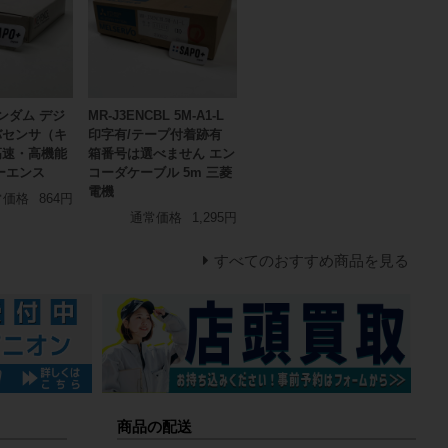
ランダム デジ
MR-J3ENCBL 5M-A1-L
バセンサ（キ
印字有/テープ付着跡有
高速・高機能
箱番号は選べません エン
ーエンス
コーダケーブル 5m 三菱
電機
常価格
864円
通常価格
1,295円
すべてのおすすめ商品を見る
商品の配送