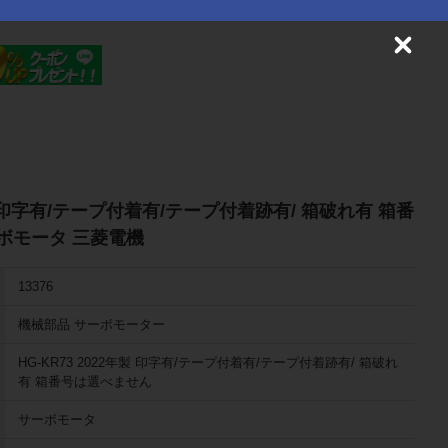
C
l
o
s
e
年製 印字有/テープ付着有/テープ付着跡有/ 箱破れ有 箱番
ボモータ 三菱電機
13376
機械部品 サーボモーター
HG-KR73 2022年製 印字有/テープ付着有/テープ付着跡有/ 箱破れ
有 箱番号は選べません
サーボモータ