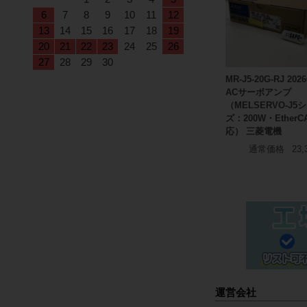
6
7
8
9
10
11
12
13
14
15
16
17
18
19
20
21
22
23
24
25
26
27
28
29
30
MR-J5-20G-RJ 20
ACサーボアンプ
（MELSERVO-J5
ズ：200W・EtherC
応） 三菱電機
通常価格
23,
運営会社