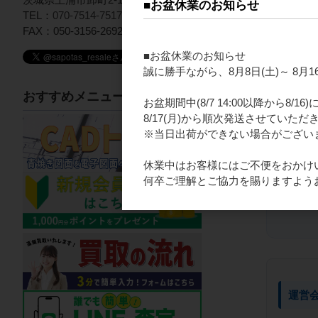
■お盆休業のお知らせ
TEL：
070-7514-7517
FAX：050-3156-2692
■お盆休業のお知らせ
誠に勝手ながら、8月8日(土)～ 8
おすすめメニュー
お盆期間中(8/7 14:00以降から8/
8/17(月)から順次発送させていただ
※当日出荷ができない場合がござい
休業中はお客様にはご不便をおかけ
何卒ご理解とご協力を賜りますよう
運営