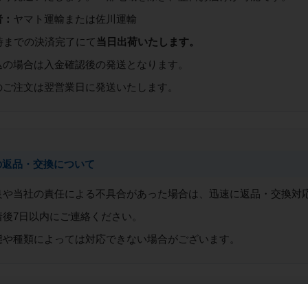
者：
ヤマト運輸または佐川運輸
時までの決済完了にて
当日出荷いたします。
込の場合は入金確認後の発送となります。
のご注文は翌営業日に発送いたします。
の返品・交換について
良や当社の責任による不具合があった場合は、迅速に返品・交換対
着後7日以内にご連絡ください。
態や種類によっては対応できない場合がございます。
不要になったFA機器は、
サポタス
が高価