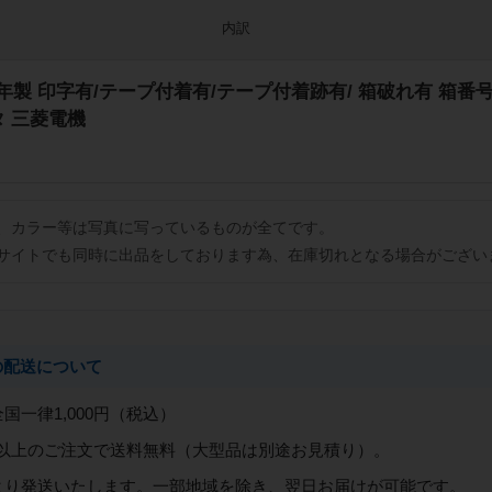
内訳
2022年製 印字有/テープ付着有/テープ付着跡有/ 箱破れ有 箱
タ 三菱電機
、カラー等は写真に写っているものが全てです。
サイトでも同時に出品をしております為、在庫切れとなる場合がござい
の配送について
全国一律1,000円（税込）
0円以上のご注文で送料無料（大型品は別途お見積り）。
より発送いたします。一部地域を除き、翌日お届けが可能です。