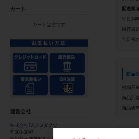
配送業
カート
平日14
カートは空です
銀行振
土日祝
商品
初期不
商品到
商品状
運営会社
株式会社FAプロダクツ
〒300-0847
茨城県土浦市卸町2-13-3