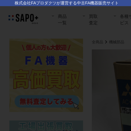
株式会社FAプロダクツが運営する中古FA機器販売サイト
商品
買取
各種
一覧
査定
ビス
全商品
機械部品