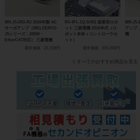
MR-J5-20G-RJ 2026年製 AC
RV-4FL-1Q-SH02 産業用ロボ
MR-J5
サーボアンプ（MELSERVO-
ット 三菱電機 2016年式（ロ
アンプ（
J5シリーズ：200W・
ボット本体＋コントローラセ
機
EtherCAT対応） 三菱電機
ット）
通常価格
23,318円
通常価格
300,000円
すべてのおすすめ商品を見る