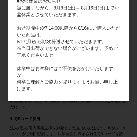
ご入金後の発送となります。大変お手数ですが、入金後にご連絡
■お盆休業のお知らせ
をお願いいたします。
誠に勝手ながら、8月8日(土)～ 8月16日(日)までお
盆休業とさせていただきます。
連絡先：
fap-resale@fa-products.jp
（振込先）
お盆期間中(8/7 14:00以降から8/16)にご購入いただ
銀行支店名：GMOあおぞらネット銀行 法人第二営業部
いた商品は、
口座番号：普通 1659680
8/17(月)から順次発送させていただきます。
口座名義（カナ）：カ）エフエープロダクツ
※当日出荷ができない場合がございます。予めご
2. ご請求書払い
了承くださいませ。
法人様限定となりますので、新規会員登録をお願いいたします。
休業中はお客様にはご不便をおかけいたします
商品と一緒にご請求書を同封いたします。末日締め、翌月末払い
となります。
が、
何卒ご理解とご協力を賜りますようお願い申し上
3. クレジットカード
げます。
法人/個人/個人事業主様を対象とした支払い方法です。VISA /
Mastercard / JCB / American Express / Diners Club がご利用いた
だけます。
4. QRコード決済
法人/個人/個人事業主様を対象とした支払い方法です。d払い・メ
ルペイがご利用頂けます。決済画面に表示されるQRコードを読