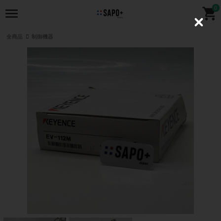
0
C
l
全商品
制御機器
o
s
e