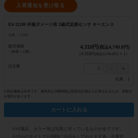
入荷通知を受け取る
EV-112M 外箱ダメージ有 2線式近接センサ キーエンス
品番
14342
販売価格
4,318円
(税込4,749.8円)
（単価 × 入数）
（
4,318円
×
1
）
(税込4,749.8円)
注文数
在庫
2
※税込価格は目安です。最終的な消費税額は税抜合計額から計算されるため、変動す
る場合があります。
カートに入れる
※付属品、カラー等は写真に写っているものが全てです。
※ほかのサイトでも同時に出品をしております為、在庫切