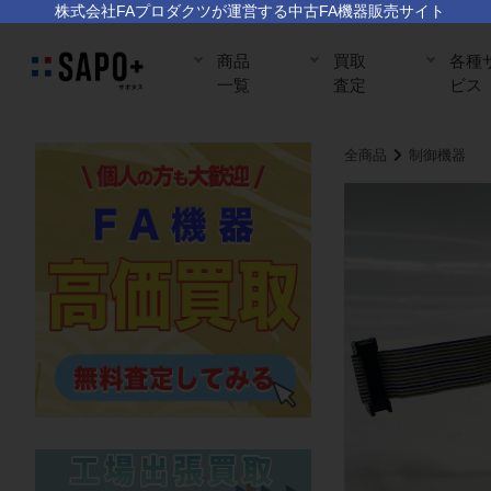
株式会社FAプロダクツが運営する中古FA機器販売サイト
商品
買取
各種
一覧
査定
ビス
全商品
制御機器