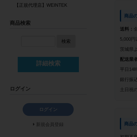
【正規代理店】WEINTEK
商品
商品検索
送料：
5,00
検索
茨城県
配送業
詳細検索
平日14
銀行振
ログイン
土日祝
ログイン
商品
新規会員登録
初期不