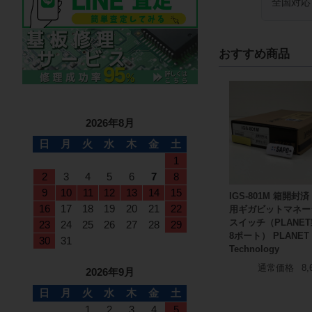
全国対応
おすすめ商品
2026年8月
日
月
火
水
木
金
土
1
2
3
4
5
6
7
8
9
10
11
12
13
14
15
IGS-801M 箱開封済
16
17
18
19
20
21
22
用ギガビットマネー
スイッチ（PLANE
23
24
25
26
27
28
29
8ポート） PLANET
30
31
Technology
通常価格
8,
2026年9月
日
月
火
水
木
金
土
1
2
3
4
5