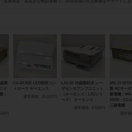
・迅速発送・高品質な検品体制で、製造現場の安定稼働をサポートしま
 産業
CA-DC40E LED照明コン
LX2-02 内袋開封済 レー
MR-J3-20TR
ジド
トローラ キーエンス
ザセンサアンプユニット
製 ACサー
T製：
（キーエンス：LX2シリ
菱電機：MR
通常価格
18,182円
ーズ） キーエンス
200W・CC-
三菱電機
通常価格
8,636円
636円
通常価