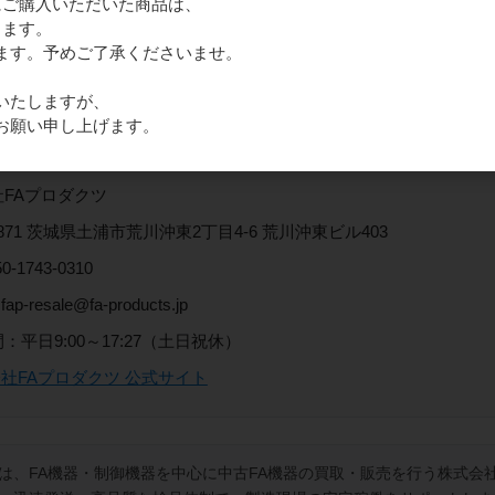
16)にご購入いただいた商品は、
_ 買取の流れを見る
きます。
ます。予めご了承くださいませ。
いたしますが、
お願い申し上げます。
会社情報
FAプロダクツ
-0871 茨城県土浦市荒川沖東2丁目4-6 荒川沖東ビル403
0-1743-0310
fap-resale@fa-products.jp
：平日9:00～17:27（土日祝休）
会社FAプロダクツ 公式サイト
は、FA機器・制御機器を中心に中古FA機器の買取・販売を行う株式会社