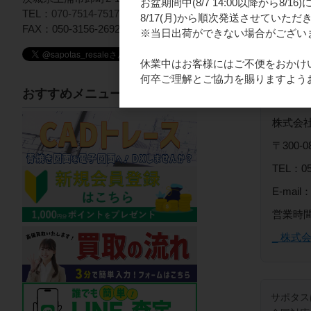
お盆期間中(8/7 14:00以降から8/
TEL：
070-7514-7517
8/17(月)から順次発送させていただ
FAX：050-3156-2692
※当日出荷ができない場合がござい
休業中はお客様にはご不便をおかけ
何卒ご理解とご協力を賜りますよう
おすすめメニュー
運営
株式会社
〒300
TEL：05
E-mail：
営業時間
_ 株式
サポタス