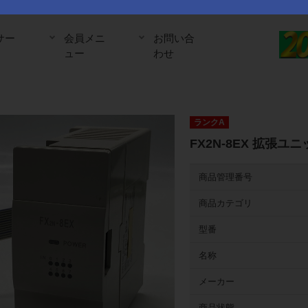
サー
会員メニ
お問い合
ュー
わせ
ランクA
FX2N-8EX 拡張ユ
商品管理番号
商品カテゴリ
型番
名称
メーカー
商品状態