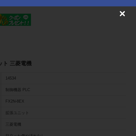
C
l
o
s
e
ニット 三菱電機
14534
制御機器 PLC
FX2N-8EX
拡張ユニット
三菱電機
目立った傷や汚れなし