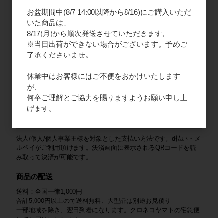
口座名義（カナ）：カ）エフエープロダクツ
お盆期間中(8/7 14:00以降から8/16)にご購入いただ
2. ご請求書払い
いた商品は、
8/17(月)から順次発送させていただきます。
法人様限定となりますので、新規会員登録をお願いいたします。
※当日出荷ができない場合がございます。予めご
商品と一緒にご請求書を同封いたします。末日締め、翌月末払い
となります。
了承くださいませ。
3. クレジットカード
休業中はお客様にはご不便をおかけいたします
が、
法人/個人/個人事業主様を対象とした支払い方法です。VISA /
Mastercard / JCB / American Express / Diners Club がご利用いた
何卒ご理解とご協力を賜りますようお願い申し上
だけます。
げます。
4. QRコード決済
法人/個人/個人事業主様を対象とした支払い方法です。d払い・メ
ルペイがご利用頂けます。決済画面に表示されるQRコードを読
み取って決済が可能です。
商品の配送
送料：全国一律1,000円
合計5,000円以上ので送料無料、大型品は別途お見積り
一部地域を除き、翌日到着になります。クロネコヤマトの宅急便