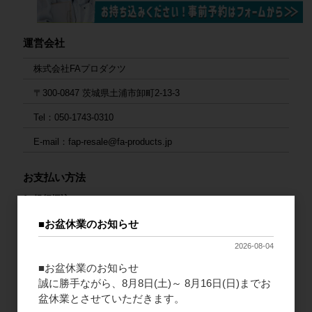
運営会社
株式会社FAプロダクツ
〒300-0847 茨城県土浦市卸町2-13-3
Tel：050-1743-0310
E-mail：fap-resale@fa-products.jp
お支払い方法
1. 銀行振込
ご入金後の発送となります。大変お手数ですが、入金後にご連絡
■お盆休業のお知らせ
をお願いいたします。
2026-08-04
連絡先：
fap-resale@fa-products.jp
■お盆休業のお知らせ
（振込先）
誠に勝手ながら、8月8日(土)～ 8月16日(日)までお
銀行支店名：GMOあおぞらネット銀行 法人第二営業部
盆休業とさせていただきます。
口座番号：普通 1659680