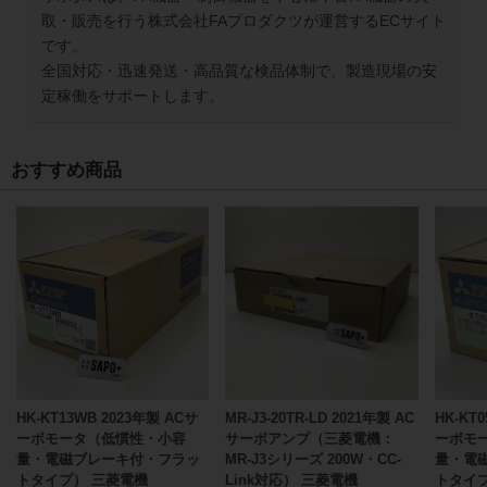
取・販売を行う株式会社FAプロダクツが運営するECサイト
です。
全国対応・迅速発送・高品質な検品体制で、製造現場の安
定稼働をサポートします。
おすすめ商品
HK-KT13WB 2023年製 ACサ
MR-J3-20TR-LD 2021年製 AC
HK-KT
ーボモータ（低慣性・小容
サーボアンプ（三菱電機：
ーボモ
量・電磁ブレーキ付・フラッ
MR-J3シリーズ 200W・CC-
量・電
トタイプ） 三菱電機
Link対応） 三菱電機
トタイ