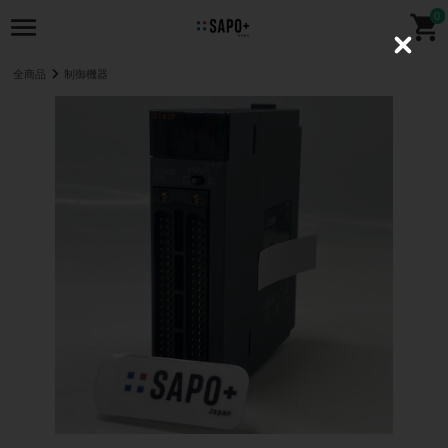
0
C
l
全商品
制御機器
o
s
e