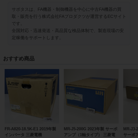
サポタスは、FA機器・制御機器を中心に中古FA機器の買
取・販売を行う株式会社FAプロダクツが運営するECサイト
です。
全国対応・迅速発送・高品質な検品体制で、製造現場の安
定稼働をサポートします。
おすすめ商品
FR-A820-18.5K-E1 2019年製
MR-J5-200G 2023年製 サーボ
MR-J3-
インバータ 三菱電機
アンプ（1軸タイプ） 三菱電
サーボ