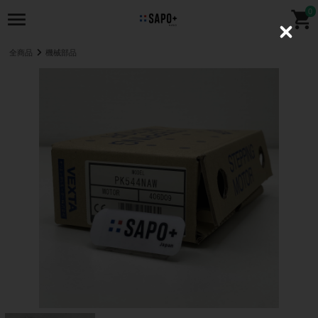
0
C
l
全商品
機械部品
o
s
e