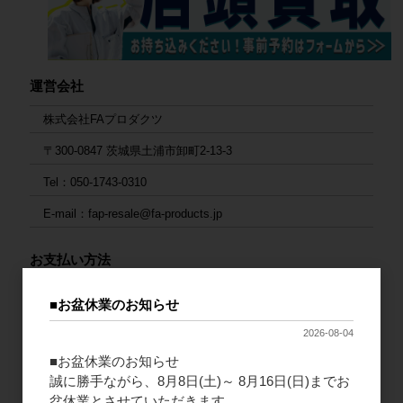
運営会社
株式会社FAプロダクツ
〒300-0847 茨城県土浦市卸町2-13-3
Tel：050-1743-0310
E-mail：fap-resale@fa-products.jp
お支払い方法
1. 銀行振込
■お盆休業のお知らせ
ご入金後の発送となります。大変お手数ですが、入金後にご連絡
をお願いいたします。
2026-08-04
■お盆休業のお知らせ
連絡先：
fap-resale@fa-products.jp
誠に勝手ながら、8月8日(土)～ 8月16日(日)までお
（振込先）
盆休業とさせていただきます。
銀行支店名：GMOあおぞらネット銀行 法人第二営業部