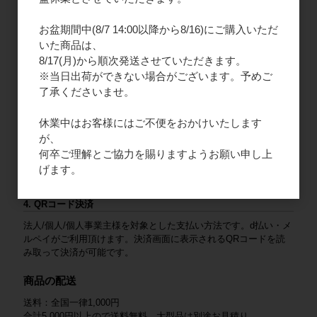
口座番号：普通 1659680
口座名義（カナ）：カ）エフエープロダクツ
お盆期間中(8/7 14:00以降から8/16)にご購入いただ
いた商品は、
2. ご請求書払い
8/17(月)から順次発送させていただきます。
法人様限定となりますので、新規会員登録をお願いいたします。
※当日出荷ができない場合がございます。予めご
商品と一緒にご請求書を同封いたします。末日締め、翌月末払い
了承くださいませ。
となります。
休業中はお客様にはご不便をおかけいたします
3. クレジットカード
が、
法人/個人/個人事業主様を対象とした支払い方法です。VISA /
何卒ご理解とご協力を賜りますようお願い申し上
Mastercard / JCB / American Express / Diners Club がご利用いた
げます。
だけます。
4. QRコード決済
法人/個人/個人事業主様を対象とした支払い方法です。d払い・メ
ルペイがご利用頂けます。決済画面に表示されるQRコードを読
み取って決済が可能です。
商品の配送
送料：全国一律1,000円
合計5,000円以上ので送料無料、大型品は別途お見積り