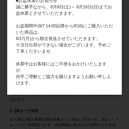
■お盆休業のお知らせ
をお願いいたします。
誠に勝手ながら、8月8日(土)～ 8月16日(日)までお
盆休業とさせていただきます。
連絡先：
fap-resale@fa-products.jp
（振込先）
お盆期間中(8/7 14:00以降から8/16)にご購入いただ
銀行支店名：GMOあおぞらネット銀行 法人第二営業部
いた商品は、
口座番号：普通 1659680
口座名義（カナ）：カ）エフエープロダクツ
8/17(月)から順次発送させていただきます。
※当日出荷ができない場合がございます。予めご
2. ご請求書払い
了承くださいませ。
法人様限定となりますので、新規会員登録をお願いいたします。
商品と一緒にご請求書を同封いたします。末日締め、翌月末払い
休業中はお客様にはご不便をおかけいたします
となります。
が、
何卒ご理解とご協力を賜りますようお願い申し上
3. クレジットカード
げます。
法人/個人/個人事業主様を対象とした支払い方法です。VISA /
Mastercard / JCB / American Express / Diners Club がご利用いた
だけます。
4. QRコード決済
法人/個人/個人事業主様を対象とした支払い方法です。d払い・メ
ルペイがご利用頂けます。決済画面に表示されるQRコードを読