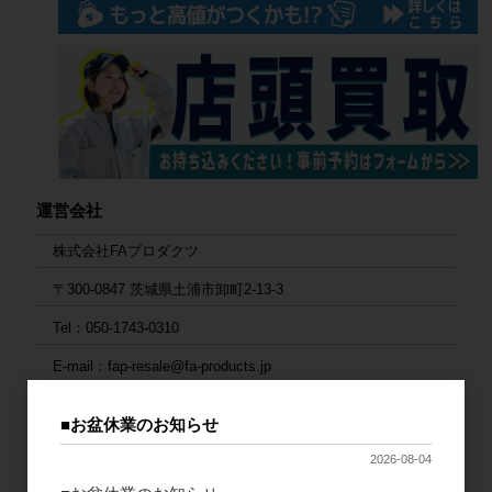
運営会社
株式会社FAプロダクツ
〒300-0847 茨城県土浦市卸町2-13-3
Tel：050-1743-0310
E-mail：fap-resale@fa-products.jp
お支払い方法
■お盆休業のお知らせ
1. 銀行振込
2026-08-04
ご入金後の発送となります。大変お手数ですが、入金後にご連絡