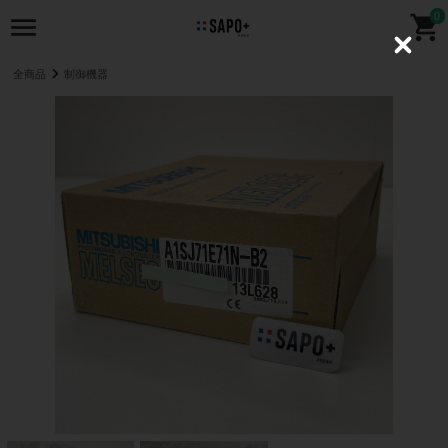
0
C
l
全商品
制御機器
o
s
e