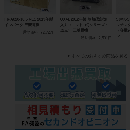
FR-A820-18.5K-E1 2019年製
QX41 2012年製 箱無/取説無
S8VK-
インバータ 三菱電機
入力ユニット（Qシリーズ：
ッチン
32点） 三菱電機
（容量2
通常価格
72,727円
ン
通常価格
2,591円
すべてのおすすめ商品を見る