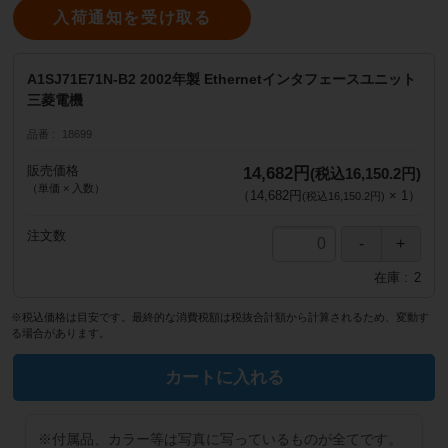
入荷通知を受け取る
A1SJ71E71N-B2 2002年製 Ethernetインタフェースユニット
三菱電機
品番
18699
販売価格
14,682円
(税込16,150.2円)
（単価 × 入数）
（
14,682円
×
1
）
(税込16,150.2円)
注文数
在庫
2
※税込価格は目安です。最終的な消費税額は税抜合計額から計算されるため、変動す
る場合があります。
カートに入れる
※付属品、カラー等は写真に写っているものが全てです。