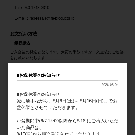
Tel：050-1743-0310
E-mail：fap-resale@fa-products.jp
お支払い方法
1. 銀行振込
ご入金後の発送となります。大変お手数ですが、入金後にご連絡
をお願いいたします。
連絡先：
fap-resale@fa-products.jp
■お盆休業のお知らせ
（振込先）
銀行支店名：GMOあおぞらネット銀行 法人第二営業部
2026-08-04
口座番号：普通 1659680
口座名義（カナ）：カ）エフエープロダクツ
■お盆休業のお知らせ
誠に勝手ながら、8月8日(土)～ 8月16日(日)までお
2. ご請求書払い
盆休業とさせていただきます。
法人様限定となりますので、新規会員登録をお願いいたします。
商品と一緒にご請求書を同封いたします。末日締め、翌月末払い
お盆期間中(8/7 14:00以降から8/16)にご購入いただ
となります。
いた商品は、
8/17(月)から順次発送させていただきます。