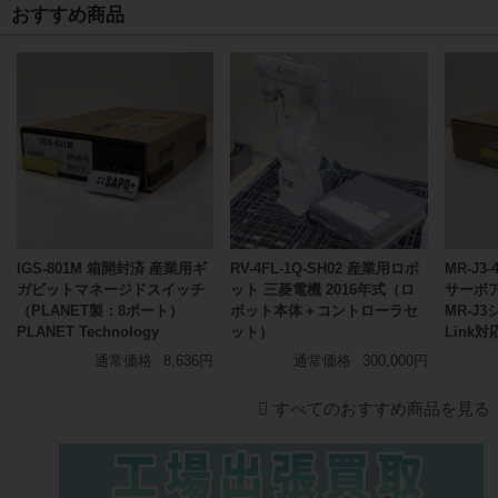
おすすめ商品
IGS-801M 箱開封済 産業用ギ
RV-4FL-1Q-SH02 産業用ロボ
MR-J3-
ガビットマネージドスイッチ
ット 三菱電機 2016年式（ロ
サーボ
（PLANET製：8ポート）
ボット本体＋コントローラセ
MR-J3
PLANET Technology
ット）
Link
通常価格
8,636円
通常価格
300,000円
すべてのおすすめ商品を見る