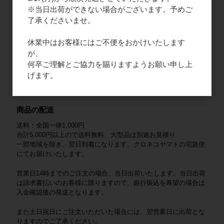
3. クレジットカード
※当日出荷ができない場合がございます。予めご
法人/個人/個人事業主様を対象とした支払い方法です。VISA /
了承くださいませ。
Mastercard / JCB / American Express / Diners Club がご利用いた
だけます。
休業中はお客様にはご不便をおかけいたします
が、
4. QRコード決済
何卒ご理解とご協力を賜りますようお願い申し上
法人/個人/個人事業主様を対象とした支払い方法です。d払い・メ
げます。
ルペイがご利用頂けます。決済画面に表示されるQRコードを読
み取って決済が可能です。
商品の配送
送料：全国一律1,000円
合計5,000円以上ので送料無料、大型品は別途お見積り
一部地域を除き、翌日到着になります。クロネコヤマトの宅急便
にてお届けいたします。
営業日14時までのご注文の場合、当日出荷いたします。当日出荷
は請求書払いのお客様に限りますので、銀行振込を希望の場合は
入金確認後の発送となります。
また土日祝日にご注文いただいた場合には、翌営業日に出荷とな
りますのでご了承ください。