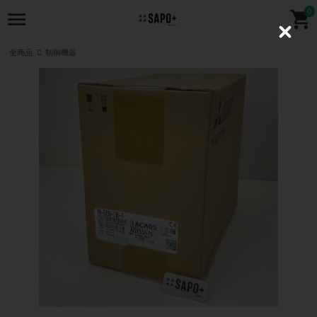
0
C
l
全商品
制御機器
o
s
e