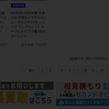
未使用品
 配線
LV-N12N 2022年製 本体
デジタ
のみ 汎用タイプデジタル
N シ
レーザセンサ LV-N シリ
ット
ーズ アンプユニット ケ
機
ーブルタイプ 子機 NPN
キーエンス
455円
通常価格
3,455円
1546
件中 351〜400件目
1
2
...
5
6
7
8
9
10