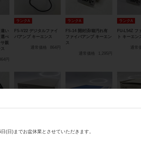
ランクA
ランクA
ランクA
さ違い
FS-V22 デジタルファイ
FS-14 開封済/箱汚れ有
FU-L54Z
さ選べ
バアンプ キーエンス
ファイバアンプ キーエン
ト キーエン
ンサ親
ス
通常価格
864円
通常
ンス
通常価格
1,295円
864円
未使用品
未使用品
未使用品
月16日(日)までお盆休業とさせていただきます。
ァイ
D4BS-2AFS 開封済/箱破
E32-T51 開封済/箱汚れ有
E3JK-5M2
タイ
れ有 セーフティリミット
ファイバユニット オムロ
れ有/箱汚れ