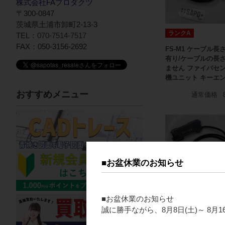
株式会社FAプロダクツ
〒300-0847
茨城県土浦市卸町2-13-3
ランクA
TEL：
070-7514-7517
FAX：050-3156-2692
FS-M1 ケーブル長
有り/ケーブルの長
ません ファイバセ
機ユニット キーエ
おすすめメニュー
通常価格
■お盆休業のお知らせ
■お盆休業のお知らせ
ランクA
誠に勝手ながら、8月8日(土)～ 8
FS-V31 デジタルフ
バアンプ ケーブル