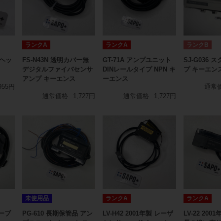
ランクA
ランクA
ランクB
サヘッ
FS-N43N 透明カバー無
GT-71A アンプユニット
SJ-G036
デジタルファイバセンサ
DINレールタイプ NPN キ
プ キーエン
アンプ キーエンス
ーエンス
955円
通常
通常価格
1,727円
通常価格
1,727円
未使用品
ランクA
ランクA
ケーブ
PG-610 長期保管品 アン
LV-H42 2001年製 レーザ
LV-22 20