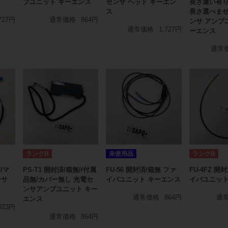
プユニット キーエンス
センサ ヘッド キーエン
長さ違い有り
ス
長さ選べませ
727円
通常価格
864円
ンサ アンプ
通常価格
1,727円
ーエンス
通常
ランクB
未使用品
ランクB
/マ
PS-T1 開封済/箱無//付属
FU-56 開封済/箱無 ファ
FU-4FZ 開
ンサ
品無/カバー無し 光電セ
イバユニット キーエンス
イバユニット
ンサアンプユニット キー
通常価格
864円
通
エンス
023円
通常価格
864円