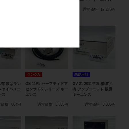
オムロン
オムロン
通常価格
17,273円
価格
1,727円
通常価格
1,295円
ランクA
未使用品
潰れ有 箱はラン
GS-11P5 セーフティドア
GV-21 2011年製 箱印字
ファイバユニ
センサ GS シリーズ キー
有 アンプユニット 親機
ンス
エンス
キーエンス
常価格
864円
通常価格
3,886円
通常価格
3,886円