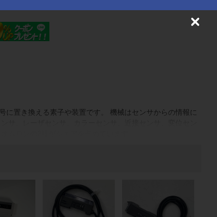
C
l
o
s
e
号に置き換える素子や装置です。 機械はセンサからの情報に
センサ、レーザセンサ、カラーセンサ、近接センサ、変位セン
、オムロンの2社がシェアを占めています。